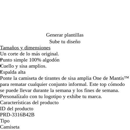
r
n
por
por
o
c
la
la
o
imagen
imagen
Generar plantillas
Sube tu diseño
Tamaños y dimensiones
Un corte de lo más original.
Punto simple 100% algodón
Cuello y sisa amplios.
Espalda alta
Ponte la camiseta de tirantes de sisa amplia One de Mantis™
para rematar cualquier conjunto informal. Este top cómodo
se puede llevar durante la semana y los fines de semana.
Personalízalo con tu logotipo y exhibe tu marca.
Características del producto
ID del producto
PRD-3316B42B
Tipo
Camiseta