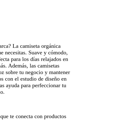
e
para
moverte
por
la
imagen
arca? La camiseta orgánica
ue necesitas. Suave y cómodo,
fecta para los días relajados en
más. Además, las camisetas
oz sobre tu negocio y mantener
os con el estudio de diseño en
as ayuda para perfeccionar tu
ño.
 que te conecta con productos