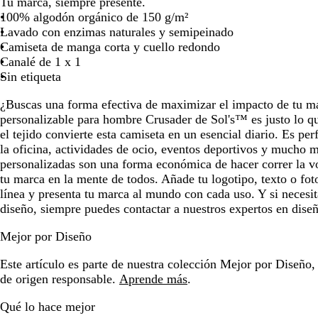
Tu marca, siempre presente.
para
para
100% algodón orgánico de 150 g/m²
moverte
moverte
Lavado con enzimas naturales y semipeinado
por
por
Camiseta de manga corta y cuello redondo
la
la
Canalé de 1 x 1
imagen
imagen
Sin etiqueta
¿Buscas una forma efectiva de maximizar el impacto de tu m
personalizable para hombre Crusader de Sol's™ es justo lo q
el tejido convierte esta camiseta en un esencial diario. Es per
la oficina, actividades de ocio, eventos deportivos y mucho 
personalizadas son una forma económica de hacer correr la v
tu marca en la mente de todos. Añade tu logotipo, texto o fot
línea y presenta tu marca al mundo con cada uso. Y si necesit
diseño, siempre puedes contactar a nuestros expertos en dise
Mejor por Diseño
Este artículo es parte de nuestra colección Mejor por Diseño,
de origen responsable.
Aprende más
.
Qué lo hace mejor