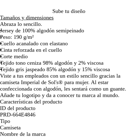
n
l
d
r
l
u
o
p
s
u
i
e
n
t
l
i
o
c
t
i
la
la
la
la
la
la
la
la
c
l
a
a
ó
í
e
c
r
b
s
z
e
a
n
l
t
e
n
Sube tu diseño
imagen
imagen
imagen
imagen
imagen
imagen
imagen
ima
é
y
m
n
d
a
u
o
e
t
a
r
o
i
r
l
a
Tamaños y dimensiones
s
a
e
d
r
e
n
o
m
i
l
Abraza lo sencillo.
r
a
o
o
a
ó
c
a
Jersey de 100% algodón semipeinado
i
n
o
Peso: 190 g/m²
n
Cuello acanalado con elastano
o
Cinta reforzada en el cuello
Corte medio
Tejido tono ceniza 98% algodón y 2% viscosa
Tejido gris jaspeado 85% algodón y 15% viscosa
Viste a tus empleados con un estilo sencillo gracias la
camiseta Imperial de Sol's® para mujer. Al estar
confeccionada con algodón, les sentará como un guante.
Añade tu logotipo y da a conocer tu marca al mundo.
Características del producto
ID del producto
PRD-664E4846
Tipo
Camiseta
Nombre de la marca