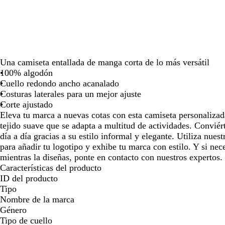
para
para
par
moverte
moverte
mov
por
por
por
la
la
la
imagen
imagen
ima
Una camiseta entallada de manga corta de lo más versátil
100% algodón
Cuello redondo ancho acanalado
Costuras laterales para un mejor ajuste
Corte ajustado
Eleva tu marca a nuevas cotas con esta camiseta personaliza
tejido suave que se adapta a multitud de actividades. Conviért
día a día gracias a su estilo informal y elegante. Utiliza nues
para añadir tu logotipo y exhibe tu marca con estilo. Y si ne
mientras la diseñas, ponte en contacto con nuestros expertos.
Características del producto
ID del producto
Tipo
Nombre de la marca
Género
Tipo de cuello