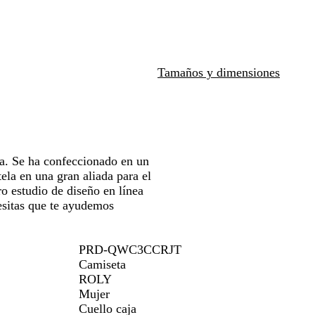
o
n
e
u
i
a
para
o
l
e
t
erte
moverte
a
g
a
por
o
r
la
Tamaños y dimensiones
gen
imagen
da. Se ha confeccionado en un
ela en una gran aliada para el
tro estudio de diseño en línea
cesitas que te ayudemos
PRD-QWC3CCRJT
Camiseta
ROLY
Mujer
Cuello caja