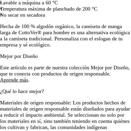
Lavable a máquina a 60 ­­°C
la
la
la
la
la
la
la
la
la
Temperatura máxima de planchado de 200 °C
imagen
imagen
imagen
imagen
imagen
imagen
imagen
imagen
im
No secar en secadora
Hecha de 100 % algodón orgánico, la camiseta de manga
larga de CottoVer® para hombre es una alternativa ecológica
a la camiseta tradicional. Personaliza con el eslogan de tu
empresa y sé ecológico.
Mejor por Diseño
Este artículo es parte de nuestra colección Mejor por Diseño,
que te conecta con productos de origen responsable.
Aprende más
.
¿Qué lo hace mejor?
Materiales de origen responsable:
Los productos hechos de
materiales de origen responsable están diseñados para ayudar
a reducir el impacto ambiental. Se seleccionan no solo por
los materiales en sí, sino también teniendo en cuenta quiénes
los cultivan y fabrican, las comunidades indígenas