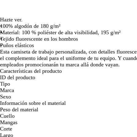
para
para
par
moverte
moverte
mov
por
por
por
Hazte ver.
la
la
la
100% algodón de 180 g/m²
imagen
imagen
ima
Material: 100 % poliéster de alta visibilidad, 195 g/m²
Tejido fluorescente en los hombros
Puños elásticos
Esta camiseta de trabajo personalizada, con detalles fluoresc
el complemento ideal para el uniforme de tu equipo. Y cuando
empleados promocionarán tu marca allá donde vayan.
Características del producto
ID del producto
Tipo
Marca
Sexo
Información sobre el material
Peso del material
Cuello
Mangas
Corte
Largo