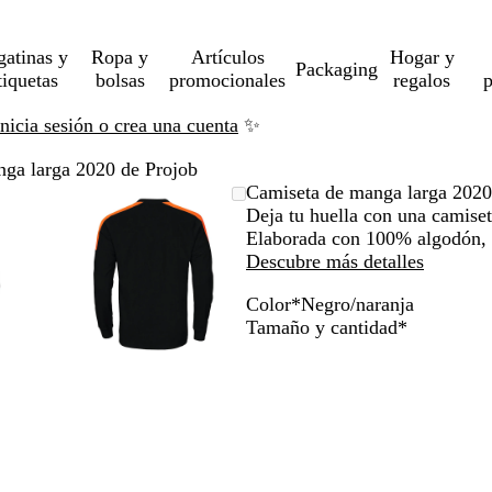
gatinas y
Ropa y
Artículos
Hogar y
Packaging
tiquetas
bolsas
promocionales
regalos
p
Inicia sesión o crea una cuenta
✨
ga larga 2020 de Projob
gen
rcado
iza
Imagen
Acercado
Utiliza
Haz
Camiseta de manga larga 2020
liable
ta
ampliable
hasta
las
clic
Deja tu huella con una camiset
imo
as
a
mínimo
teclas
para
Elaborada con 100% algodón, c
andir
de
expandir
Descubre más detalles
más
Color
*
Negro/naranja
y
A
N
N
Obligatori
Tamaño y cantidad
*
os
menos
z
e
e
a
para
u
g
g
liar
ampliar
l
r
r
y
m
o
o
ar
alejar
a
/
y
r
n
las
i
a
has
flechas