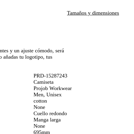
n
r
a
para
o
a
erte
moverte
Tamaños y dimensiones
/
n
por
a
j
la
m
a
gen
imagen
a
r
i
entes y un ajuste cómodo, será
l
 añadas tu logotipo, tus
l
o
PRD-15287243
Camiseta
Projob Workwear
Men, Unisex
cotton
None
Cuello redondo
Manga larga
None
695mm