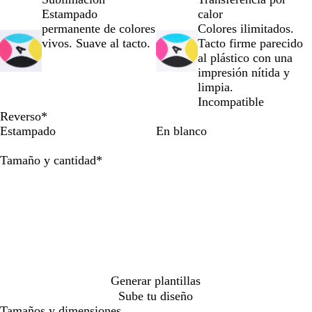
r
u
a
a
r
a
r
la
la
la
Estampado
calor
d
l
r
n
a
r
a
imagen
imagen
imagen
permanente de colores
Colores ilimitados.
e
t
i
c
n
i
l
vivos. Suave al tacto.
Tacto firme parecido
l
u
l
o
j
l
f
al plástico con una
i
r
l
a
l
l
impresión nítida y
m
q
o
f
o
u
limpia.
a
u
f
l
o
Incompatible
e
l
u
r
Reverso
*
s
u
o
e
Estampado
En blanco
a
o
r
s
r
e
c
Obligatorio
Tamaño y cantidad
*
e
s
e
s
c
n
c
e
t
e
n
e
n
t
t
e
e
Generar plantillas
Sube tu diseño
Tamaños y dimensiones