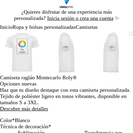
Diapositiva
¿Quieres disfrutar de una experiencia más
1
personalizada?
Inicia sesión o crea una cuenta
✨
de
Inicio
Ropa y bolsas personalizadas
Camisetas
1
Diapositiva
Imagen
Acercado
Utiliza
Haz
Imagen
Acercado
Utiliza
Haz
Imagen
Acercado
Utiliza
Haz
1
ampliable
hasta
las
clic
ampliable
hasta
las
clic
ampliable
hasta
las
clic
de
mínimo
teclas
para
mínimo
teclas
para
mínimo
teclas
para
3
de
expandir
de
expandir
de
expandir
más
más
más
y
y
y
menos
menos
menos
para
para
para
Camiseta raglán Montecarlo Roly®
ampliar
ampliar
ampliar
Opciones nuevas
y
y
y
Haz que tu diseño destaque con esta camiseta personalizada.
alejar
alejar
alejar
Tejido de poliéster ligero en tonos vibrantes, disponible en
y
y
y
tamaños S a 3XL.
las
las
las
Descubre más detalles
flechas
flechas
flechas
para
para
para
Color
*
Blanco
V
A
A
B
N
A
C
moverte
moverte
moverte
Técnica de decoración
*
e
z
m
l
a
m
o
por
por
por
Sublimación
Transferencia por