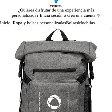
Diapositiva
¿Quieres disfrutar de una experiencia más
1
personalizada?
Inicia sesión o crea una cuenta
✨
de
Inicio
Ropa y bolsas personalizadas
Bolsas
Mochilas
1
...
Diapositiva
Imagen
Acercado
Utiliza
Haz
1
ampliable
hasta
las
clic
de
mínimo
teclas
para
1
de
expandir
más
y
menos
para
ampliar
y
alejar
y
las
flechas
para
moverte
por