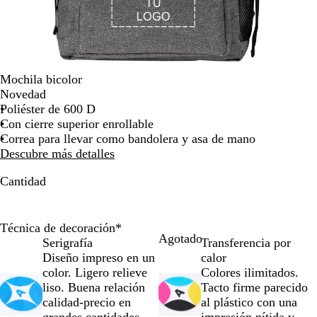
la
imagen
Mochila bicolor
Novedad
Poliéster de 600 D
Con cierre superior enrollable
Correa para llevar como bandolera y asa de mano
Descubre más detalles
Cantidad
Técnica de decoración
*
Agotado
Serigrafía
Transferencia por
Diseño impreso en un
calor
color. Ligero relieve
Colores ilimitados.
liso. Buena relación
Tacto firme parecido
calidad-precio en
al plástico con una