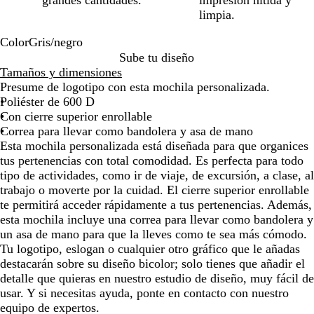
grandes cantidades.
impresión nítida y
limpia.
Color
Gris/negro
G
Sube tu diseño
r
Tamaños y dimensiones
i
Presume de logotipo con esta mochila personalizada.
s
Poliéster de 600 D
/
Con cierre superior enrollable
n
Correa para llevar como bandolera y asa de mano
e
Esta mochila personalizada está diseñada para que organices
g
tus pertenencias con total comodidad. Es perfecta para todo
r
tipo de actividades, como ir de viaje, de excursión, a clase, al
o
trabajo o moverte por la cuidad. El cierre superior enrollable
te permitirá acceder rápidamente a tus pertenencias. Además,
esta mochila incluye una correa para llevar como bandolera y
un asa de mano para que la lleves como te sea más cómodo.
Tu logotipo, eslogan o cualquier otro gráfico que le añadas
destacarán sobre su diseño bicolor; solo tienes que añadir el
detalle que quieras en nuestro estudio de diseño, muy fácil de
usar. Y si necesitas ayuda, ponte en contacto con nuestro
equipo de expertos.