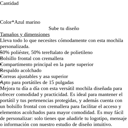
Cantidad
la
la
imagen
imagen
Color
*
Azul marino
A
G
Sube tu diseño
z
r
Tamaños y dimensiones
u
i
Lleva todo lo que necesites cómodamente con esta mochila
l
s
personalizada.
m
p
50% poliéster, 50% tereftalato de polietileno
a
i
Bolsillo frontal con cremallera
r
e
Compartimento principal en la parte superior
i
d
Respaldo acolchado
n
r
Correas ajustables y asa superior
o
a
Apto para portátiles de 15 pulgadas
Mejora tu día a día con esta versátil mochila diseñada para
ofrecer comodidad y practicidad. Es ideal para mantener el
portátil y tus pertenencias protegidas, y además cuenta con
un bolsillo frontal con cremallera para facilitar el acceso y
elementos acolchados para mayor comodidad. Es muy fácil
de personalizar: solo tienes que añadirle tu logotipo, mensaje
o información con nuestro estudio de diseño intuitivo.