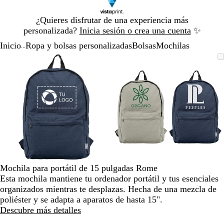
Diapositiva
¿Quieres disfrutar de una experiencia más
1
personalizada?
Inicia sesión o crea una cuenta
✨
de
Inicio
Ropa y bolsas personalizadas
Bolsas
Mochilas
1
...
Diapositiva
Imagen
Acercado
Utiliza
Haz
Imagen
Acercado
Utiliza
Haz
1
ampliable
hasta
las
clic
ampliable
hasta
las
clic
de
mínimo
teclas
para
mínimo
teclas
para
2
de
expandir
de
expandir
más
más
y
y
menos
menos
para
para
ampliar
ampliar
y
y
alejar
alejar
Mochila para portátil de 15 pulgadas Rome
y
y
Esta mochila mantiene tu ordenador portátil y tus esenciales
las
las
organizados mientras te desplazas. Hecha de una mezcla de
flechas
flechas
poliéster y se adapta a aparatos de hasta 15".
para
para
Descubre más detalles
moverte
moverte
por
por