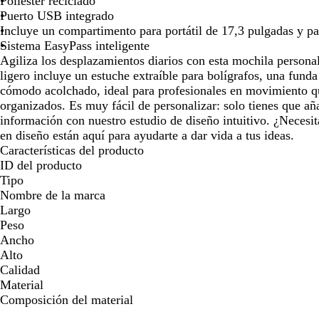
Poliéster reciclado
para
para
para
Puerto USB integrado
moverte
moverte
moverte
Incluye un compartimento para portátil de 17,3 pulgadas y pa
por
por
por
Sistema EasyPass inteligente
la
la
la
Agiliza los desplazamientos diarios con esta mochila personal
imagen
imagen
imagen
ligero incluye un estuche extraíble para bolígrafos, una funda
cómodo acolchado, ideal para profesionales en movimiento q
organizados. Es muy fácil de personalizar: solo tienes que añ
información con nuestro estudio de diseño intuitivo. ¿Necesi
en diseño están aquí para ayudarte a dar vida a tus ideas.
Características del producto
ID del producto
Tipo
Nombre de la marca
Largo
Peso
Ancho
Alto
Calidad
Material
Composición del material