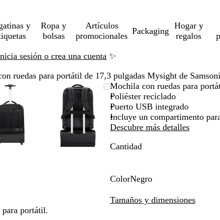
gatinas y
Ropa y
Artículos
Hogar y
Packaging
tiquetas
bolsas
promocionales
regalos
p
Inicia sesión o crea una cuenta
✨
con ruedas para portátil de 17,3 pulgadas Mysight de Samson
Imagen
Acercado
Utiliza
Haz
Imagen
Acercado
Utiliza
Haz
Mochila con ruedas para portá
ampliable
hasta
las
clic
ampliable
hasta
las
clic
Poliéster reciclado
mínimo
teclas
para
mínimo
teclas
para
Puerto USB integrado
de
expandir
de
expandir
Incluye un compartimento para 
más
más
Descubre más detalles
y
y
Cantidad
menos
menos
para
para
ampliar
ampliar
y
y
Color
Negro
alejar
alejar
N
y
y
e
Tamaños y dimensiones
las
las
g
para portátil.
flechas
flechas
r