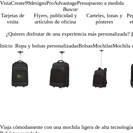
VistaCreate
99designs
ProAdvantage
Presupuesto a medida
Tarjetas de
Flyers, publicidad y
Carteles, lonas y
Pe
visita
artículos de oficina
pósteres
e
Diapositiva
¿Quieres disfrutar de una experiencia más personalizada?
1
de
Inicio
Ropa y bolsas personalizadas
Bolsas
Mochilas
Mochila 
1
...
Diapositiva
Imagen
Acercado
Utiliza
Haz
Imagen
Acercado
Utiliza
Haz
Imagen
Acercado
Utiliza
Haz
1
ampliable
hasta
las
clic
ampliable
hasta
las
clic
ampliable
hasta
las
clic
de
mínimo
teclas
para
mínimo
teclas
para
mínimo
teclas
para
5
de
expandir
de
expandir
de
expandir
más
más
más
y
y
y
menos
menos
menos
para
para
para
ampliar
ampliar
ampliar
y
y
y
alejar
alejar
alejar
y
y
y
las
las
las
Viaja cómodamente con una mochila ligera de alta tecnología 
flechas
flechas
flechas