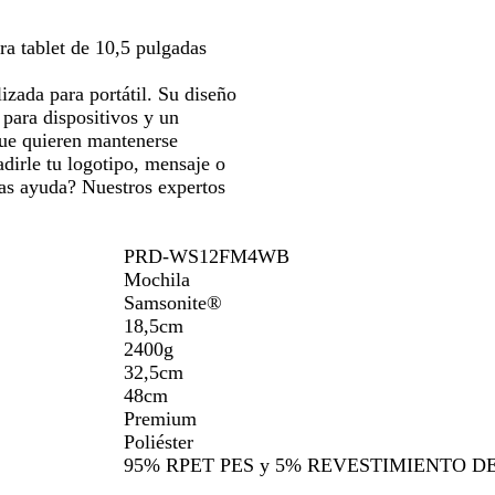
para
para
o
moverte
moverte
ra tablet de 10,5 pulgadas
por
por
la
la
izada para portátil. Su diseño
imagen
imagen
 para dispositivos y un
ue quieren mantenerse
adirle tu logotipo, mensaje o
tas ayuda? Nuestros expertos
PRD-WS12FM4WB
Mochila
Samsonite®
18,5cm
2400g
32,5cm
48cm
Premium
Poliéster
95% RPET PES y 5% REVESTIMIENTO DE