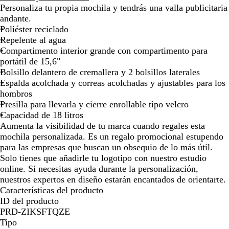
a
u
u
j
r
i
t
l
i
l
Personaliza tu propia mochila y tendrás una valla publicitaria
la
la
la
la
la
la
la
la
c
l
l
o
d
s
m
a
c
e
andante.
imagen
imagen
imagen
imagen
imagen
imagen
imagen
ima
k
r
m
e
c
e
c
k
B
Poliéster reciclado
e
a
o
l
a
l
Repelente al agua
a
r
l
a
l
u
Compartimento interior grande con compartimento para
l
i
i
r
e
portátil de 15,6"
n
v
o
Bolsillo delantero de cremallera y 2 bolsillos laterales
o
a
Espalda acolchada y correas acolchadas y ajustables para los
hombros
Presilla para llevarla y cierre enrollable tipo velcro
Capacidad de 18 litros
Aumenta la visibilidad de tu marca cuando regales esta
mochila personalizada. Es un regalo promocional estupendo
para las empresas que buscan un obsequio de lo más útil.
Solo tienes que añadirle tu logotipo con nuestro estudio
online. Si necesitas ayuda durante la personalización,
nuestros expertos en diseño estarán encantados de orientarte.
Características del producto
ID del producto
PRD-ZIKSFTQZE
Tipo