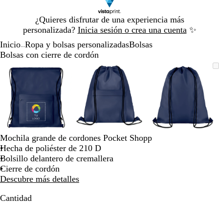
Diapositiva
¿Quieres disfrutar de una experiencia más
1
personalizada?
Inicia sesión o crea una cuenta
✨
de
Inicio
Ropa y bolsas personalizadas
Bolsas
1
...
Bolsas con cierre de cordón
Diapositiva
Imagen
Acercado
Utiliza
Haz
Imagen
Acercado
Utiliza
Haz
Imagen
Acercado
Utiliza
Haz
1
ampliable
hasta
las
clic
ampliable
hasta
las
clic
ampliable
hasta
las
clic
de
mínimo
teclas
para
mínimo
teclas
para
mínimo
teclas
para
3
de
expandir
de
expandir
de
expandir
más
más
más
y
y
y
menos
menos
menos
para
para
para
Mochila grande de cordones Pocket Shopp
ampliar
ampliar
ampliar
Hecha de poliéster de 210 D
y
y
y
Bolsillo delantero de cremallera
alejar
alejar
alejar
Cierre de cordón
y
y
y
Descubre más detalles
las
las
las
flechas
flechas
flechas
Cantidad
para
para
para
moverte
moverte
moverte