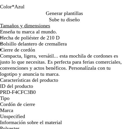
por
por
por
Color
*
Azul
la
la
la
A
N
Generar plantillas
imagen
imagen
imagen
z
e
Sube tu diseño
u
g
Tamaños y dimensiones
l
r
Enseña tu marca al mundo.
o
Hecha de poliéster de 210 D
Bolsillo delantero de cremallera
Cierre de cordón
Compacta, ligera, versátil... esta mochila de cordones es
justo lo que necesitas. Es perfecta para ferias comerciales,
convenciones y actos benéficos. Personalízala con tu
logotipo y anuncia tu marca.
Características del producto
ID del producto
PRD-F4CFC3B0
Tipo
Cordón de cierre
Marca
Unspecified
Información sobre el material
Polyester