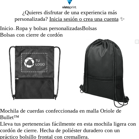
Diapositiva
¿Quieres disfrutar de una experiencia más
1
personalizada?
Inicia sesión o crea una cuenta
✨
de
Inicio
Ropa y bolsas personalizadas
Bolsas
1
...
Bolsas con cierre de cordón
Diapositiva
Imagen
Acercado
Utiliza
Haz
Imagen
Acercado
Utiliza
Haz
1
ampliable
hasta
las
clic
ampliable
hasta
las
clic
de
mínimo
teclas
para
mínimo
teclas
para
2
de
expandir
de
expandir
más
más
y
y
menos
menos
para
para
ampliar
ampliar
y
y
alejar
alejar
Mochila de cuerdas confeccionada en malla Oriole de
y
y
Bullet™
las
las
Lleva tus pertenencias fácilmente en esta mochila ligera con
flechas
flechas
cordón de cierre. Hecha de poliéster duradero con un
para
para
práctico bolsillo frontal con cremallera.
moverte
moverte