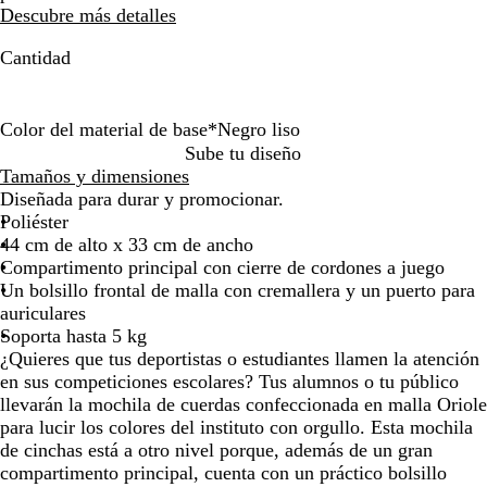
Descubre más detalles
por
por
la
la
Cantidad
imagen
imagen
Color del material de base
*
Negro liso
a
V
B
m
R
N
N
A
Sube tu diseño
m
e
l
a
o
a
e
z
Tamaños y dimensiones
a
r
a
g
j
r
g
u
Diseñada para durar y promocionar.
r
d
n
e
o
a
r
l
Poliéster
i
e
c
n
n
o
r
44 cm de alto x 33 cm de ancho
l
o
t
j
l
e
Compartimento principal con cierre de cordones a juego
l
a
a
i
a
Un bolsillo frontal de malla con cremallera y un puerto para
o
s
l
auriculares
o
Soporta hasta 5 kg
¿Quieres que tus deportistas o estudiantes llamen la atención
en sus competiciones escolares? Tus alumnos o tu público
llevarán la mochila de cuerdas confeccionada en malla Oriole
para lucir los colores del instituto con orgullo. Esta mochila
de cinchas está a otro nivel porque, además de un gran
compartimento principal, cuenta con un práctico bolsillo