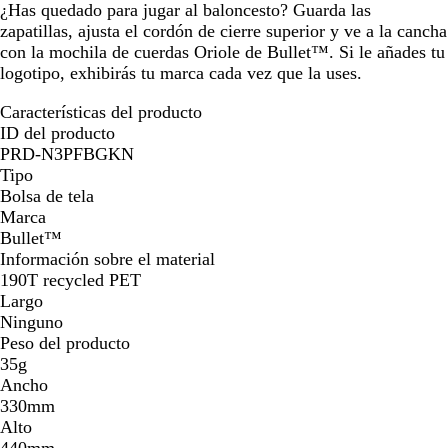
¿Has quedado para jugar al baloncesto? Guarda las
n
o
la
la
la
la
la
la
zapatillas, ajusta el cordón de cierre superior y ve a la cancha
o
imagen
imagen
imagen
imagen
imagen
imag
con la mochila de cuerdas Oriole de Bullet™. Si le añades tu
logotipo, exhibirás tu marca cada vez que la uses.
Características del producto
ID del producto
PRD-N3PFBGKN
Tipo
Bolsa de tela
Marca
Bullet™
Información sobre el material
190T recycled PET
Largo
Ninguno
Peso del producto
35g
Ancho
330mm
Alto