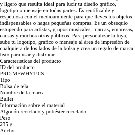
e
p
e
y ligero que resulta ideal para lucir tu diseño gráfico,
la
la
la
la
la
la
a
e
a
logotipo o mensaje en todas partes. Es reutilizable y
imagen
imagen
imagen
imagen
imagen
imag
d
a
d
respetuosa con el medioambiente para que lleves tus objetos
o
d
o
indispensables o hagas pequeñas compras. Es un obsequio
o
estupendo para artistas, grupos musicales, marcas, empresas,
causas y muchos otros públicos. Para personalizar la tuya,
sube tu logotipo, gráfico o mensaje al área de impresión de
cualquiera de los lados de la bolsa y crea un regalo de marca
listo para usar y disfrutar.
Características del producto
ID del producto
PRD-MFWHYT0IS
Tipo
Bolsa de tela
Nombre de la marca
Bullet
Información sobre el material
Algodón reciclado y poliéster reciclado
Peso
235 g
Ancho