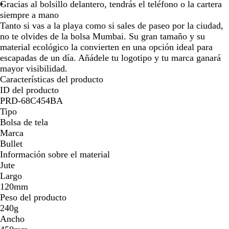
l
Gracias al bolsillo delantero, tendrás el teléfono o la cartera
la
la
la
la
siempre a mano
imagen
imagen
imagen
imagen
Tanto si vas a la playa como si sales de paseo por la ciudad,
no te olvides de la bolsa Mumbai. Su gran tamaño y su
material ecológico la convierten en una opción ideal para
escapadas de un día. Añádele tu logotipo y tu marca ganará
mayor visibilidad.
Características del producto
ID del producto
PRD-68C454BA
Tipo
Bolsa de tela
Marca
Bullet
Información sobre el material
Jute
Largo
120mm
Peso del producto
240g
Ancho