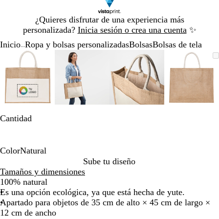
Diapositiva
¿Quieres disfrutar de una experiencia más
1
personalizada?
Inicia sesión o crea una cuenta
✨
de
Inicio
Ropa y bolsas personalizadas
Bolsas
Bolsas de tela
1
...
Diapositiva
Imagen
Acercado
Utiliza
Haz
Imagen
Acercado
Utiliza
Haz
Imagen
Acercado
Utiliza
Haz
Imagen
Acerca
Utiliza
Haz
1
ampliable
hasta
las
clic
ampliable
hasta
las
clic
ampliable
hasta
las
clic
ampliab
hasta
las
clic
de
mínimo
teclas
para
mínimo
teclas
para
mínimo
teclas
para
mínimo
teclas
para
4
de
expandir
de
expandir
de
expandir
de
expandi
más
más
más
más
y
y
y
y
menos
menos
menos
menos
Cantidad
para
para
para
para
ampliar
ampliar
ampliar
ampliar
y
y
y
y
Color
Natural
alejar
alejar
alejar
alejar
N
Sube tu diseño
y
y
y
y
a
Tamaños y dimensiones
las
las
las
las
t
100% natural
flechas
flechas
flechas
flechas
u
Es una opción ecológica, ya que está hecha de yute.
para
para
para
para
r
Apartado para objetos de 35 cm de alto × 45 cm de largo ×
moverte
moverte
moverte
movert
a
12 cm de ancho
por
por
por
por