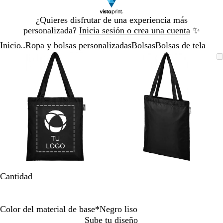
Diapositiva
¿Quieres disfrutar de una experiencia más
1
personalizada?
Inicia sesión o crea una cuenta
✨
de
Inicio
Ropa y bolsas personalizadas
Bolsas
Bolsas de tela
1
...
Diapositiva
Imagen
Acercado
Utiliza
Haz
Imagen
Acercado
Utiliza
Haz
1
ampliable
hasta
las
clic
ampliable
hasta
las
clic
de
mínimo
teclas
para
mínimo
teclas
para
2
de
expandir
de
expandir
más
más
y
y
menos
menos
para
para
ampliar
ampliar
y
y
alejar
alejar
y
y
Cantidad
las
las
flechas
flechas
para
para
Color del material de base
*
Negro liso
moverte
moverte
R
B
N
A
A
Sube tu diseño
por
por