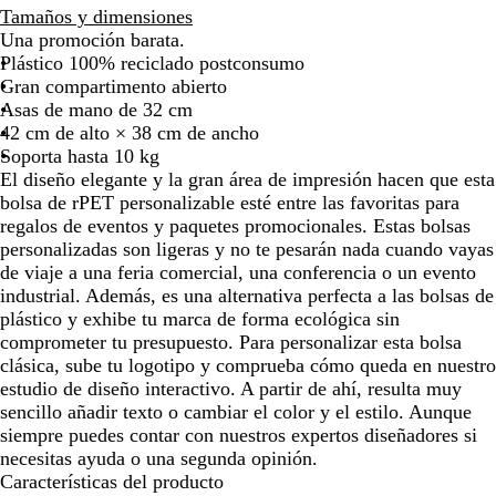
o
l
e
z
z
Tamaños y dimensiones
la
la
j
a
g
u
u
Una promoción barata.
imagen
imagen
o
n
r
l
l
Plástico 100% reciclado postconsumo
c
o
m
r
Gran compartimento abierto
o
l
a
e
Asas de mano de 32 cm
i
r
a
42 cm de alto × 38 cm de ancho
s
i
l
Soporta hasta 10 kg
o
n
El diseño elegante y la gran área de impresión hacen que esta
o
bolsa de rPET personalizable esté entre las favoritas para
regalos de eventos y paquetes promocionales. Estas bolsas
personalizadas son ligeras y no te pesarán nada cuando vayas
de viaje a una feria comercial, una conferencia o un evento
industrial. Además, es una alternativa perfecta a las bolsas de
plástico y exhibe tu marca de forma ecológica sin
comprometer tu presupuesto. Para personalizar esta bolsa
clásica, sube tu logotipo y comprueba cómo queda en nuestro
estudio de diseño interactivo. A partir de ahí, resulta muy
sencillo añadir texto o cambiar el color y el estilo. Aunque
siempre puedes contar con nuestros expertos diseñadores si
necesitas ayuda o una segunda opinión.
Características del producto