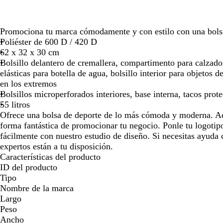
para
moverte
por
Promociona tu marca cómodamente y con estilo con una bolsa
la
Poliéster de 600 D / 420 D
imagen
62 x 32 x 30 cm
Bolsillo delantero de cremallera, compartimento para calzado
elásticas para botella de agua, bolsillo interior para objetos d
en los extremos
Bolsillos microperforados interiores, base interna, tacos prote
55 litros
Ofrece una bolsa de deporte de lo más cómoda y moderna. Ad
forma fantástica de promocionar tu negocio. Ponle tu logotip
fácilmente con nuestro estudio de diseño. Si necesitas ayuda c
expertos están a tu disposición.
Características del producto
ID del producto
Tipo
Nombre de la marca
Largo
Peso
Ancho