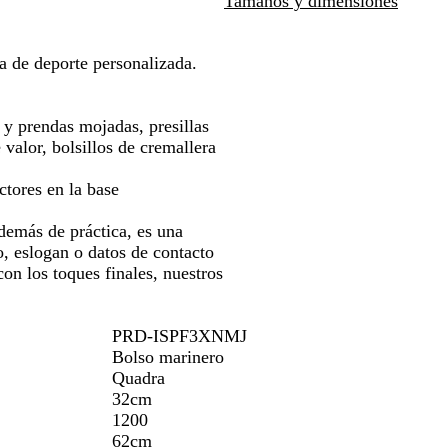
Tamaños y dimensiones
para
g
u
i
u
j
moverte
r
l
s
l
o
por
o
f
g
r
/
 de deporte personalizada.
la
/
r
r
e
n
imagen
g
a
a
a
e
r
n
f
l
g
 y prendas mojadas, presillas
i
c
i
/
r
e valor, bolsillos de cremallera
s
é
t
n
o
g
s
o
e
/
ctores en la base
r
/
/
g
b
a
b
b
r
l
emás de práctica, es una
f
l
l
o
a
o, eslogan o datos de contacto
i
a
a
/
n
on los toques finales, nuestros
t
n
n
b
c
o
c
c
l
o
o
o
a
PRD-ISPF3XNMJ
/
n
Bolso marinero
n
c
Quadra
e
o
32cm
g
1200
r
62cm