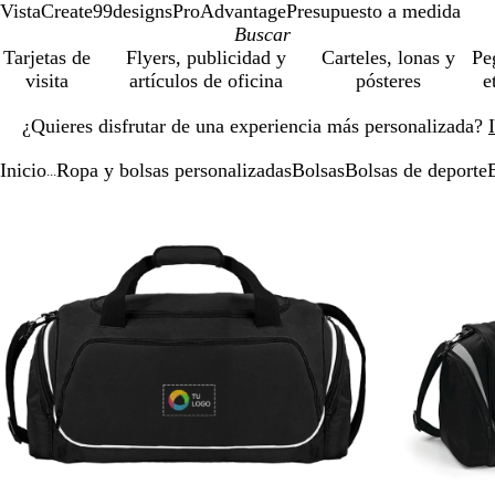
VistaCreate
99designs
ProAdvantage
Presupuesto a medida
Tarjetas de
Flyers, publicidad y
Carteles, lonas y
Pe
visita
artículos de oficina
pósteres
e
Diapositiva
¿Quieres disfrutar de una experiencia más personalizada?
1
de
Inicio
Ropa y bolsas personalizadas
Bolsas
Bolsas de deporte
1
...
Diapositiva
Imagen
Acercado
Utiliza
Haz
1
ampliable
hasta
las
clic
de
mínimo
teclas
para
2
de
expandir
más
y
menos
para
ampliar
y
alejar
y
las
flechas