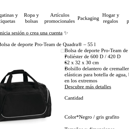
gatinas y
Ropa y
Artículos
Hogar y
Packaging
tiquetas
bolsas
promocionales
regalos
p
Inicia sesión o crea una cuenta
✨
Bolsa de deporte Pro-Team de Quadra® – 55 l
Imagen
Acercado
Utiliza
Haz
Bolsa de deporte Pro-Team de
ampliable
hasta
las
clic
Poliéster de 600 D / 420 D
mínimo
teclas
para
62 x 32 x 30 cm
de
expandir
Bolsillo delantero de cremalle
más
elásticas para botella de agua, 
y
en los extremos
menos
Descubre más detalles
para
Cantidad
ampliar
y
alejar
y
Color
*
Negro / gris grafito
las
N
A
G
A
R
flechas
e
z
r
z
o