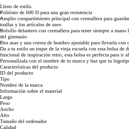
para
para
para
para
para
para
Lleno de estilo.
moverte
moverte
moverte
moverte
moverte
move
Poliéster de 600 D para una gran resistencia
por
por
por
por
por
por
Amplio compartimiento principal con cremallera para guardar 
la
la
la
la
la
la
toallas y los artículos de aseo
imagen
imagen
imagen
imagen
imagen
imag
Bolsillo delantero con cremallera para tener siempre a mano la 
del gimnasio
Dos asas y una correa de hombro ajustable para llevarla con
Da a tu estilo un toque de la vieja escuela con esta bolsa de
funcional de inspiración retro, esta bolsa es perfecta para ir a
Personalízala con el nombre de tu marca y haz que tu logotipo
Características del producto
ID del producto
Tipo
Nombre de la marca
Información sobre el material
Largo
Peso
Ancho
Alto
Tamaño del ordenador
Calidad