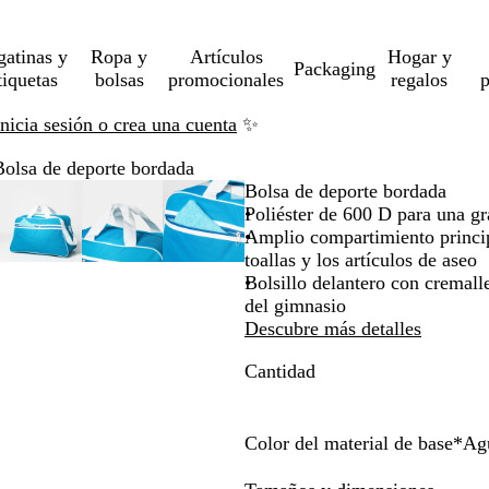
gatinas y
Ropa y
Artículos
Hogar y
Packaging
tiquetas
bolsas
promocionales
regalos
p
Inicia sesión o crea una cuenta
✨
Bolsa de deporte bordada
en
cado
za
Imagen
Acercado
Utiliza
Haz
Imagen
Acercado
Utiliza
Haz
Imagen
Acercado
Utiliza
Haz
Bolsa de deporte bordada
iable
ampliable
hasta
las
clic
ampliable
hasta
las
clic
ampliable
hasta
las
clic
Poliéster de 600 D para una gr
mo
s
mínimo
teclas
para
mínimo
teclas
para
mínimo
teclas
para
Amplio compartimiento principa
ndir
de
expandir
de
expandir
de
expandir
toallas y los artículos de aseo
más
más
más
Bolsillo delantero con cremalle
y
y
y
del gimnasio
s
menos
menos
menos
Descubre más detalles
para
para
para
Cantidad
iar
ampliar
ampliar
ampliar
y
y
y
r
alejar
alejar
alejar
y
y
y
Color del material de base
*
Ag
las
las
las
A
A
R
b
n
as
flechas
flechas
flechas
g
z
o
l
e