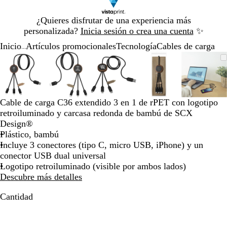
Diapositiva
¿Quieres disfrutar de una experiencia más
1
personalizada?
Inicia sesión o crea una cuenta
✨
de
Inicio
Artículos promocionales
Tecnología
Cables de carga
1
...
Diapositiva
Imagen
Acercado
Utiliza
Haz
Imagen
Acercado
Utiliza
Haz
Imagen
Acercado
Utiliza
Haz
Imagen
Acercado
Utiliza
Haz
Image
Acerc
Utiliz
Haz
1
ampliable
hasta
las
clic
ampliable
hasta
las
clic
ampliable
hasta
las
clic
ampliable
hasta
las
clic
ampli
hasta
las
clic
de
mínimo
teclas
para
mínimo
teclas
para
mínimo
teclas
para
mínimo
teclas
para
míni
teclas
para
5
de
expandir
de
expandir
de
expandir
de
expandir
de
expan
más
más
más
más
más
Cable de carga C36 extendido 3 en 1 de rPET con logotipo
y
y
y
y
y
retroiluminado y carcasa redonda de bambú de SCX
menos
menos
menos
menos
meno
Design®
para
para
para
para
para
Plástico, bambú
ampliar
ampliar
ampliar
ampliar
ampli
Incluye 3 conectores (tipo C, micro USB, iPhone) y un
y
y
y
y
y
conector USB dual universal
alejar
alejar
alejar
alejar
alejar
Logotipo retroiluminado (visible por ambos lados)
y
y
y
y
y
Descubre más detalles
las
las
las
las
las
flechas
flechas
flechas
flechas
flecha
Cantidad
para
para
para
para
para
moverte
moverte
moverte
moverte
mover
por
por
por
por
por