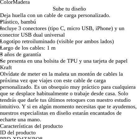
Color
Madera
la
la
la
la
la
M
Sube tu diseño
imagen
imagen
imagen
imagen
image
a
Deja huella con un cable de carga personalizado.
d
Plástico, bambú
e
Incluye 3 conectores (tipo C, micro USB, iPhone) y un
r
conector USB dual universal
a
Logotipo retroiluminado (visible por ambos lados)
Largo de los cables: 1 m
3 años de garantía
Se presenta en una bolsita de TPU y una tarjeta de papel
Kraft
Olvídate de meter en la maleta un montón de cables la
próxima vez que viajes con este cable de carga
personalizado. Es un obsequio muy práctico para cualquiera
que se desplace habitualmente o trabaje desde casa. Solo
tendrás que darle tus últimos retoques con nuestro estudio
intuitivo. Y si en algún momento necesitas que te ayudemos,
nuestros especialistas en diseño estarán encantados de
echarte una mano.
Características del producto
ID del producto
PRD-XD4ZJ6RQ8