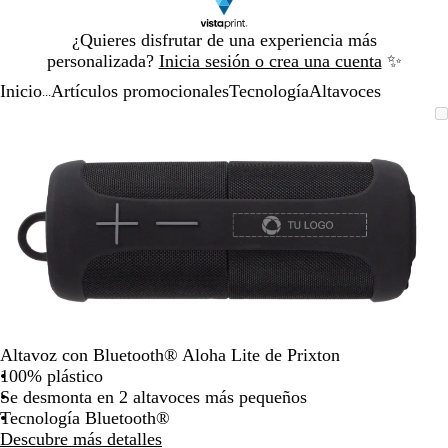
Diapositiva
¿Quieres disfrutar de una experiencia más
1
personalizada?
Inicia sesión o crea una cuenta
✨
de
Inicio
Artículos promocionales
Tecnología
Altavoces
1
...
Diapositiva
Imagen
Acercado
Utiliza
Haz
1
ampliable
hasta
las
clic
de
mínimo
teclas
para
1
de
expandir
más
y
menos
para
ampliar
y
alejar
y
Altavoz con Bluetooth® Aloha Lite de Prixton
las
100% plástico
flechas
Se desmonta en 2 altavoces más pequeños
para
Tecnología Bluetooth®
moverte
Descubre más detalles
por