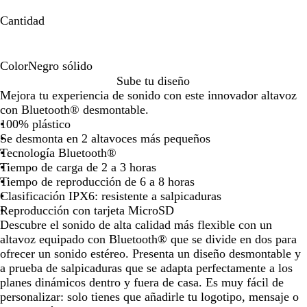
la
Cantidad
imagen
Color
Negro sólido
N
Sube tu diseño
e
Mejora tu experiencia de sonido con este innovador altavoz
g
con Bluetooth® desmontable.
r
100% plástico
o
Se desmonta en 2 altavoces más pequeños
s
Tecnología Bluetooth®
ó
Tiempo de carga de 2 a 3 horas
l
Tiempo de reproducción de 6 a 8 horas
i
Clasificación IPX6: resistente a salpicaduras
d
Reproducción con tarjeta MicroSD
o
Descubre el sonido de alta calidad más flexible con un
altavoz equipado con Bluetooth® que se divide en dos para
ofrecer un sonido estéreo. Presenta un diseño desmontable y
a prueba de salpicaduras que se adapta perfectamente a los
planes dinámicos dentro y fuera de casa. Es muy fácil de
personalizar: solo tienes que añadirle tu logotipo, mensaje o