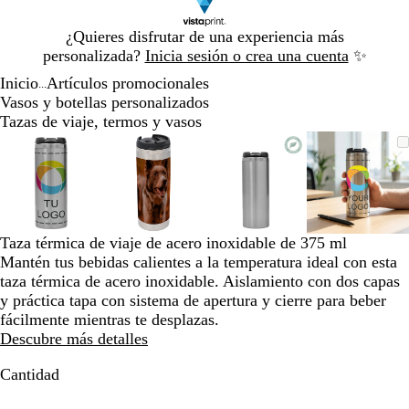
Diapositiva
¿Quieres disfrutar de una experiencia más
1
personalizada?
Inicia sesión o crea una cuenta
✨
de
Inicio
Artículos promocionales
1
...
Vasos y botellas personalizados
Tazas de viaje, termos y vasos
Diapositiva
Imagen
Acercado
Utiliza
Haz
Imagen
Acercado
Utiliza
Haz
Imagen
Acercado
Utiliza
Haz
Imagen
Acerca
Utiliza
Haz
1
ampliable
hasta
las
clic
ampliable
hasta
las
clic
ampliable
hasta
las
clic
ampliab
hasta
las
clic
de
mínimo
teclas
para
mínimo
teclas
para
mínimo
teclas
para
mínimo
teclas
para
4
de
expandir
de
expandir
de
expandir
de
expandi
más
más
más
más
y
y
y
y
Taza térmica de viaje de acero inoxidable de 375 ml
menos
menos
menos
menos
Mantén tus bebidas calientes a la temperatura ideal con esta
para
para
para
para
taza térmica de acero inoxidable. Aislamiento con dos capas
ampliar
ampliar
ampliar
ampliar
y práctica tapa con sistema de apertura y cierre para beber
y
y
y
y
fácilmente mientras te desplazas.
alejar
alejar
alejar
alejar
Descubre más detalles
y
y
y
y
las
las
las
las
Cantidad
flechas
flechas
flechas
flechas
para
para
para
para