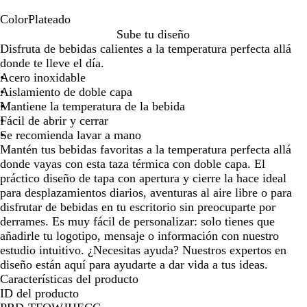
moverte
moverte
moverte
movert
Color
Plateado
por
por
por
por
P
Sube tu diseño
la
la
la
la
l
Disfruta de bebidas calientes a la temperatura perfecta allá
imagen
imagen
imagen
imagen
a
donde te lleve el día.
t
Acero inoxidable
e
Aislamiento de doble capa
a
Mantiene la temperatura de la bebida
d
Fácil de abrir y cerrar
o
Se recomienda lavar a mano
Mantén tus bebidas favoritas a la temperatura perfecta allá
donde vayas con esta taza térmica con doble capa. El
práctico diseño de tapa con apertura y cierre la hace ideal
para desplazamientos diarios, aventuras al aire libre o para
disfrutar de bebidas en tu escritorio sin preocuparte por
derrames. Es muy fácil de personalizar: solo tienes que
añadirle tu logotipo, mensaje o información con nuestro
estudio intuitivo. ¿Necesitas ayuda? Nuestros expertos en
diseño están aquí para ayudarte a dar vida a tus ideas.
Características del producto
ID del producto