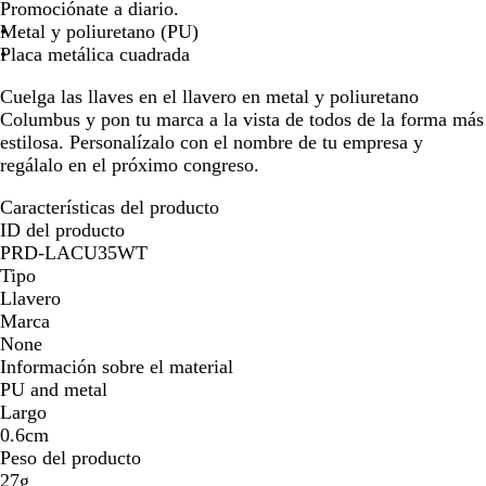
e
Promociónate a diario.
por
por
por
por
g
Metal y poliuretano (PU)
la
la
la
la
r
Placa metálica cuadrada
imagen
imagen
imagen
imagen
o
Cuelga las llaves en el llavero en metal y poliuretano
Columbus y pon tu marca a la vista de todos de la forma más
estilosa. Personalízalo con el nombre de tu empresa y
regálalo en el próximo congreso.
Características del producto
ID del producto
PRD-LACU35WT
Tipo
Llavero
Marca
None
Información sobre el material
PU and metal
Largo
0.6cm
Peso del producto
27g