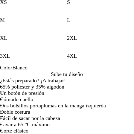
XS
S
la
la
la
la
imagen
imagen
imagen
imagen
M
L
XL
2XL
3XL
4XL
Color
Blanco
B
Sube tu diseño
l
¿Estás preparado? ¡A trabajar!
a
65% poliéster y 35% algodón
n
Un botón de presión
c
Cómodo cuello
o
Dos bolsillos portaplumas en la manga izquierda
Doble costura
Fácil de sacar por la cabeza
Lavar a 65 °C máximo
Corte clásico