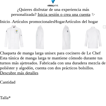
Diapositiva
¿Quieres disfrutar de una experiencia más
1
personalizada?
Inicia sesión o crea una cuenta
✨
de
Inicio
Artículos promocionales
Hogar
Artículos del hogar
1
...
Diapositiva
Imagen
Acercado
Utiliza
Haz
Imagen
Acercado
Utiliza
Haz
Imagen
Acercado
Utiliza
Haz
Imagen
Acerca
Utiliza
Haz
1
ampliable
hasta
las
clic
ampliable
hasta
las
clic
ampliable
hasta
las
clic
ampliab
hasta
las
clic
de
mínimo
teclas
para
mínimo
teclas
para
mínimo
teclas
para
mínimo
teclas
para
4
de
expandir
de
expandir
de
expandir
de
expandi
más
más
más
más
y
y
y
y
Chaqueta de manga larga unisex para cocinero de Le Chef
menos
menos
menos
menos
Esta túnica de manga larga te mantiene cómodo durante tus
para
para
para
para
turnos más ajetreados. Fabricada con una duradera mezcla de
ampliar
ampliar
ampliar
ampliar
poliéster y algodón, cuenta con dos prácticos bolsillos.
y
y
y
y
Descubre más detalles
alejar
alejar
alejar
alejar
y
y
y
y
Cantidad
las
las
las
las
flechas
flechas
flechas
flechas
para
para
para
para
Talla
*
moverte
moverte
moverte
movert
por
por
por
por