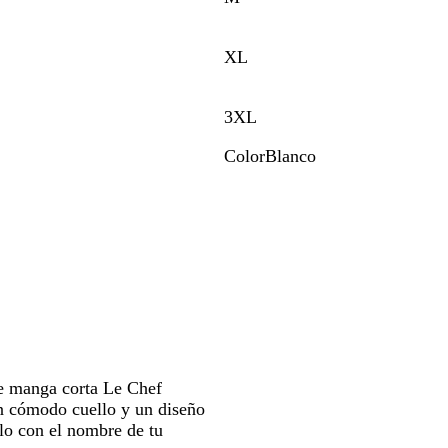
a
para
erte
moverte
XL
por
la
gen
imagen
3XL
Color
Blanco
B
l
a
n
c
o
de manga corta Le Chef
n cómodo cuello y un diseño
alo con el nombre de tu