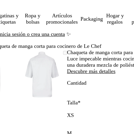
gatinas y
Ropa y
Artículos
Hogar y
Packaging
tiquetas
bolsas
promocionales
regalos
p
Inicia sesión o crea una cuenta
✨
ueta de manga corta para cocinero de Le Chef
gen
rcado
iza
Imagen
Acercado
Utiliza
Haz
Chaqueta de manga corta para
liable
ta
ampliable
hasta
las
clic
Luce impecable mientras cocin
imo
as
a
mínimo
teclas
para
una duradera mezcla de poliést
andir
de
expandir
Descubre más detalles
más
Cantidad
y
os
menos
a
para
liar
ampliar
Talla
*
y
ar
alejar
XS
y
las
M
has
flechas