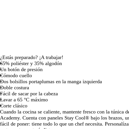
para
para
par
moverte
moverte
mov
por
por
por
la
la
la
imagen
imagen
ima
¿Estás preparado? ¡A trabajar!
65% poliéster y 35% algodón
Un botón de presión
Cómodo cuello
Dos bolsillos portaplumas en la manga izquierda
Doble costura
Fácil de sacar por la cabeza
Lavar a 65 °C máximo
Corte clásico
Cuando la cocina se caliente, mantente fresco con la túnica 
Academy. Cuenta con paneles Stay Cool® bajo los brazos, u
fácil de poner: tiene todo lo que un chef necesita. Personalíz