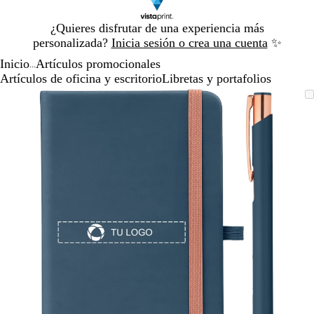
Diapositiva
¿Quieres disfrutar de una experiencia más
1
personalizada?
Inicia sesión o crea una cuenta
✨
de
Inicio
Artículos promocionales
1
...
Artículos de oficina y escritorio
Libretas y portafolios
Diapositiva
Imagen
Acercado
Utiliza
Haz
1
ampliable
hasta
las
clic
de
mínimo
teclas
para
1
de
expandir
más
y
menos
para
ampliar
y
alejar
y
las
flechas
para
moverte