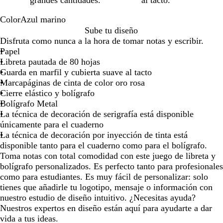
grandes cantidades.
al tacto.
Color
Azul marino
A
Sube tu diseño
z
Disfruta como nunca a la hora de tomar notas y escribir.
u
Papel
l
Libreta pautada de 80 hojas
m
Guarda en marfil y cubierta suave al tacto
a
Marcapáginas de cinta de color oro rosa
r
Cierre elástico y bolígrafo
i
Bolígrafo Metal
n
La técnica de decoración de serigrafía está disponible
o
únicamente para el cuaderno
La técnica de decoración por inyección de tinta está
disponible tanto para el cuaderno como para el bolígrafo.
Toma notas con total comodidad con este juego de libreta y
bolígrafo personalizados. Es perfecto tanto para profesionales
como para estudiantes. Es muy fácil de personalizar: solo
tienes que añadirle tu logotipo, mensaje o información con
nuestro estudio de diseño intuitivo. ¿Necesitas ayuda?
Nuestros expertos en diseño están aquí para ayudarte a dar
vida a tus ideas.