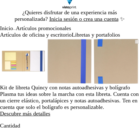
Diapositiva
¿Quieres disfrutar de una experiencia más
1
personalizada?
Inicia sesión o crea una cuenta
✨
de
Inicio
Artículos promocionales
1
...
Artículos de oficina y escritorio
Libretas y portafolios
Diapositiva
Imagen
Acercado
Utiliza
Haz
Imagen
Acercado
Utiliza
Haz
Imagen
Acercado
Utiliza
Haz
1
ampliable
hasta
las
clic
ampliable
hasta
las
clic
ampliable
hasta
las
clic
de
mínimo
teclas
para
mínimo
teclas
para
mínimo
teclas
para
3
de
expandir
de
expandir
de
expandir
más
más
más
y
y
y
menos
menos
menos
para
para
para
Kit de libreta Quincy con notas autoadhesivas y bolígrafo
ampliar
ampliar
ampliar
Plasma tus ideas sobre la marcha con esta libreta. Cuenta con
y
y
y
un cierre elástico, portalápices y notas autoadhesivas. Ten en
alejar
alejar
alejar
cuenta que solo el bolígrafo es personalizable.
y
y
y
Descubre más detalles
las
las
las
flechas
flechas
flechas
Cantidad
para
para
para
moverte
moverte
moverte