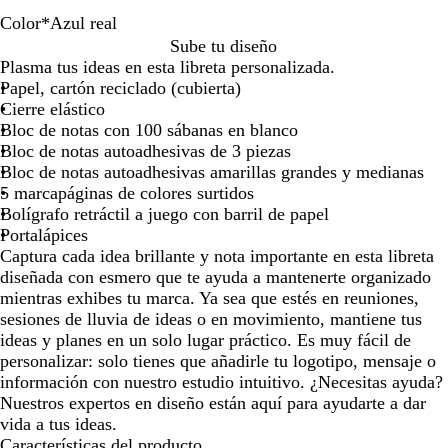
por
por
por
Color
*
Azul real
la
la
la
N
A
B
Sube tu diseño
imagen
imagen
imagen
e
z
l
Plasma tus ideas en esta libreta personalizada.
g
u
a
Papel, cartón reciclado (cubierta)
r
l
n
Cierre elástico
o
r
c
Bloc de notas con 100 sábanas en blanco
e
o
Bloc de notas autoadhesivas de 3 piezas
a
Bloc de notas autoadhesivas amarillas grandes y medianas
l
5 marcapáginas de colores surtidos
Bolígrafo retráctil a juego con barril de papel
Portalápices
Captura cada idea brillante y nota importante en esta libreta
diseñada con esmero que te ayuda a mantenerte organizado
mientras exhibes tu marca. Ya sea que estés en reuniones,
sesiones de lluvia de ideas o en movimiento, mantiene tus
ideas y planes en un solo lugar práctico. Es muy fácil de
personalizar: solo tienes que añadirle tu logotipo, mensaje o
información con nuestro estudio intuitivo. ¿Necesitas ayuda?
Nuestros expertos en diseño están aquí para ayudarte a dar
vida a tus ideas.
Características del producto