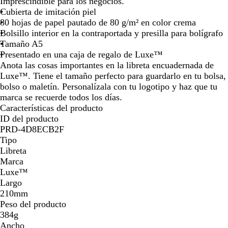
e
Imprescindible para los negocios.
por
por
por
por
por
por
por
g
Cubierta de imitación piel
la
la
la
la
la
la
la
r
80 hojas de papel pautado de 80 g/m² en color crema
imagen
imagen
imagen
imagen
imagen
imagen
ima
o
Bolsillo interior en la contraportada y presilla para bolígrafo
l
Tamaño A5
i
Presentado en una caja de regalo de Luxe™
s
Anota las cosas importantes en la libreta encuadernada de
o
Luxe™. Tiene el tamaño perfecto para guardarlo en tu bolsa,
bolso o maletín. Personalízala con tu logotipo y haz que tu
marca se recuerde todos los días.
Características del producto
ID del producto
PRD-4D8ECB2F
Tipo
Libreta
Marca
Luxe™
Largo
210mm
Peso del producto
384g
Ancho