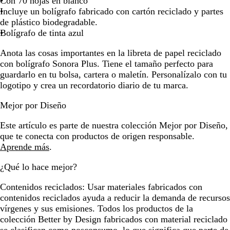
Con 70 hojas en blanco
n
e
o
Incluye un bolígrafo fabricado con cartón reciclado y partes
j
l
de plástico biodegradable.
a
i
Bolígrafo de tinta azul
m
Anota las cosas importantes en la libreta de papel reciclado
a
con bolígrafo Sonora Plus. Tiene el tamaño perfecto para
guardarlo en tu bolsa, cartera o maletín. Personalízalo con tu
logotipo y crea un recordatorio diario de tu marca.
Mejor por Diseño
Este artículo es parte de nuestra colección Mejor por Diseño,
que te conecta con productos de origen responsable.
Aprende más
.
¿Qué lo hace mejor?
Contenidos reciclados:
Usar materiales fabricados con
contenidos reciclados ayuda a reducir la demanda de recursos
vírgenes y sus emisiones. Todos los productos de la
colección Better by Design fabricados con material reciclado