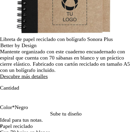
por
la
imagen
Libreta de papel reciclado con bolígrafo Sonora Plus
Better by Design
Mantente organizado con este cuaderno encuadernado con
espiral que cuenta con 70 sábanas en blanco y un práctico
cierre elástico. Fabricado con cartón reciclado en tamaño A5
con un bolígrafo incluido.
Descubre más detalles
Cantidad
Color
*
Negro
N
R
V
A
N
Sube tu diseño
a
o
e
z
e
Ideal para tus notas.
r
j
r
u
g
Papel reciclado
a
o
d
l
r