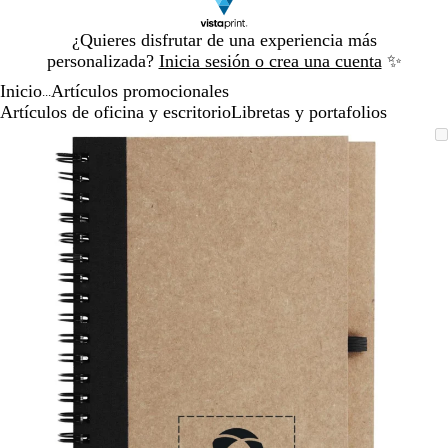
Diapositiva
¿Quieres disfrutar de una experiencia más
1
personalizada?
Inicia sesión o crea una cuenta
✨
de
Inicio
Artículos promocionales
1
...
Artículos de oficina y escritorio
Libretas y portafolios
Diapositiva
Imagen
Acercado
Utiliza
Haz
1
ampliable
hasta
las
clic
de
mínimo
teclas
para
1
de
expandir
más
y
menos
para
ampliar
y
alejar
y
las
flechas
para
moverte