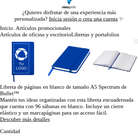
Diapositiva
¿Quieres disfrutar de una experiencia más
1
personalizada?
Inicia sesión o crea una cuenta
✨
de
Inicio
Artículos promocionales
1
...
Artículos de oficina y escritorio
Libretas y portafolios
Diapositiva
Imagen
Acercado
Utiliza
Haz
Imagen
Acercado
Utiliza
Haz
Imagen
Acercado
Utiliza
Haz
1
ampliable
hasta
las
clic
ampliable
hasta
las
clic
ampliable
hasta
las
clic
de
mínimo
teclas
para
mínimo
teclas
para
mínimo
teclas
para
3
de
expandir
de
expandir
de
expandir
más
más
más
y
y
y
menos
menos
menos
para
para
para
Libreta de páginas en blanco de tamaño A5 Spectrum de
ampliar
ampliar
ampliar
Bullet™
y
y
y
Mantén tus ideas organizadas con esta libreta encuadernada
alejar
alejar
alejar
que cuenta con 96 sábanas en blanco. Incluye un cierre
y
y
y
elástico y un marcapáginas para un acceso fácil.
las
las
las
Descubre más detalles
flechas
flechas
flechas
para
para
para
Cantidad
moverte
moverte
moverte