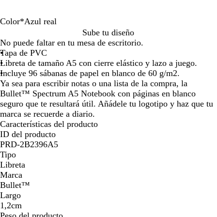
por
por
por
la
la
la
Color
*
Azul real
imagen
imagen
imagen
B
A
A
N
Sube tu diseño
l
z
z
e
No puede faltar en tu mesa de escritorio.
a
u
u
g
Tapa de PVC
n
l
l
r
Libreta de tamaño A5 con cierre elástico y lazo a juego.
c
m
r
o
Incluye 96 sábanas de papel en blanco de 60 g/m2.
o
a
e
l
Ya sea para escribir notas o una lista de la compra, la
r
a
i
Bullet™ Spectrum A5 Notebook con páginas en blanco
i
l
s
seguro que te resultará útil. Añádele tu logotipo y haz que tu
n
o
marca se recuerde a diario.
o
Características del producto
ID del producto
PRD-2B2396A5
Tipo
Libreta
Marca
Bullet™
Largo
1,2cm
Peso del producto