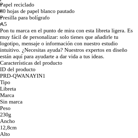
n
d
r
Papel reciclado
por
por
por
por
por
por
por
por
c
e
ó
80 hojas de papel blanco pautado
la
la
la
la
la
la
la
la
o
o
n
Presilla para bolígrafo
imagen
imagen
imagen
imagen
imagen
imagen
imagen
ima
l
c
A5
i
a
Pon tu marca en el punto de mira con esta libreta ligera. Es
v
f
muy fácil de personalizar: solo tienes que añadirle tu
a
é
logotipo, mensaje o información con nuestro estudio
intuitivo. ¿Necesitas ayuda? Nuestros expertos en diseño
están aquí para ayudarte a dar vida a tus ideas.
Características del producto
ID del producto
PRD-QWANAYIN1
Tipo
Libreta
Marca
Sin marca
Peso
230g
Ancho
12,8cm
Alto