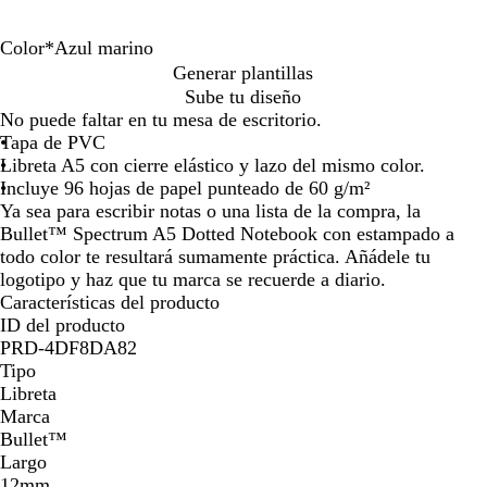
por
por
por
la
la
la
Color
*
Azul marino
imagen
imagen
imagen
N
A
Generar plantillas
e
z
Sube tu diseño
g
u
No puede faltar en tu mesa de escritorio.
r
l
Tapa de PVC
o
m
Libreta A5 con cierre elástico y lazo del mismo color.
l
a
Incluye 96 hojas de papel punteado de 60 g/m²
i
r
Ya sea para escribir notas o una lista de la compra, la
s
i
Bullet™ Spectrum A5 Dotted Notebook con estampado a
o
n
todo color te resultará sumamente práctica. Añádele tu
o
logotipo y haz que tu marca se recuerde a diario.
Características del producto
ID del producto
PRD-4DF8DA82
Tipo
Libreta
Marca
Bullet™
Largo
12mm