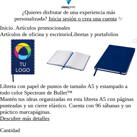
Diapositiva
¿Quieres disfrutar de una experiencia más
1
personalizada?
Inicia sesión o crea una cuenta
✨
de
Inicio
Artículos promocionales
1
...
Artículos de oficina y escritorio
Libretas y portafolios
Diapositiva
Imagen
Acercado
Utiliza
Haz
Imagen
Acercado
Utiliza
Haz
Imagen
Acercado
Utiliza
Haz
1
ampliable
hasta
las
clic
ampliable
hasta
las
clic
ampliable
hasta
las
clic
de
mínimo
teclas
para
mínimo
teclas
para
mínimo
teclas
para
3
de
expandir
de
expandir
de
expandir
más
más
más
y
y
y
menos
menos
menos
para
para
para
Libreta con papel de puntos de tamaño A5 y estampado a
ampliar
ampliar
ampliar
todo color Spectrum de Bullet™
y
y
y
Mantén tus ideas organizadas en esta libreta A5 con páginas
alejar
alejar
alejar
punteadas y un cierre elástico. Cuenta con 96 sábanas y un
y
y
y
práctico marcapáginas.
las
las
las
Descubre más detalles
flechas
flechas
flechas
para
para
para
Cantidad
moverte
moverte
moverte