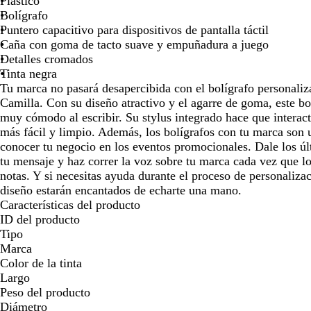
Plástico
para
para
Bolígrafo
moverte
moverte
Puntero capacitivo para dispositivos de pantalla táctil
por
por
Caña con goma de tacto suave y empuñadura a juego
la
la
Detalles cromados
imagen
imagen
Tinta negra
Tu marca no pasará desapercibida con el bolígrafo personaliz
Camilla. Con su diseño atractivo y el agarre de goma, este bo
muy cómodo al escribir. Su stylus integrado hace que interactu
más fácil y limpio. Además, los bolígrafos con tu marca son 
conocer tu negocio en los eventos promocionales. Dale los úl
tu mensaje y haz correr la voz sobre tu marca cada vez que l
notas. Y si necesitas ayuda durante el proceso de personaliza
diseño estarán encantados de echarte una mano.
Características del producto
ID del producto
Tipo
Marca
Color de la tinta
Largo
Peso del producto
Diámetro