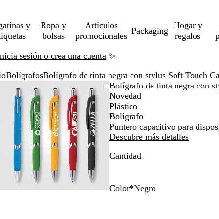
gatinas y
Ropa y
Artículos
Hogar y
Packaging
tiquetas
bolsas
promocionales
regalos
p
Inicia sesión o crea una cuenta
✨
io
Bolígrafos
Bolígrafo de tinta negra con stylus Soft Touch C
Imagen
Acercado
Utiliza
Haz
Bolígrafo de tinta negra con s
ampliable
hasta
las
clic
Novedad
mínimo
teclas
para
Plástico
de
expandir
Bolígrafo
más
Puntero capacitivo para disposi
y
Descubre más detalles
menos
Cantidad
para
ampliar
y
alejar
Color
*
Negro
y
N
R
V
A
A
A
las
e
o
e
z
z
m
flechas
g
j
r
u
u
a