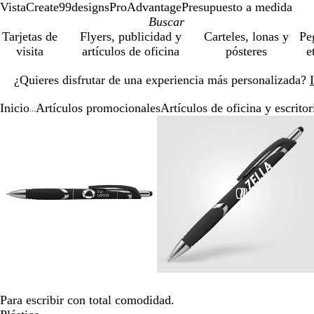
VistaCreate
99designs
ProAdvantage
Presupuesto a medida
Tarjetas de
Flyers, publicidad y
Carteles, lonas y
Pe
visita
artículos de oficina
pósteres
e
Diapositiva
¿Quieres disfrutar de una experiencia más personalizada?
1
de
Inicio
Artículos promocionales
Artículos de oficina y escritor
1
...
Diapositiva
Imagen
Acercado
Utiliza
Haz
Imagen
Acercado
Utiliza
Haz
1
ampliable
hasta
las
clic
ampliable
hasta
las
clic
de
mínimo
teclas
para
mínimo
teclas
para
3
de
expandir
de
expandir
más
más
y
y
menos
menos
para
para
ampliar
ampliar
y
y
alejar
alejar
y
y
las
las
Para escribir con total comodidad.
flechas
flechas