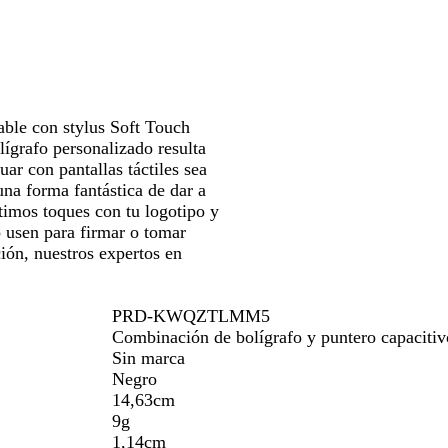
para
r
o
d
l
l
r
moverte
o
e
o
c
i
por
s
l
l
la
c
a
l
imagen
u
r
o
r
o
able con stylus Soft Touch
o
lígrafo personalizado resulta
ar con pantallas táctiles sea
una forma fantástica de dar a
timos toques con tu logotipo y
o usen para firmar o tomar
ción, nuestros expertos en
PRD-KWQZTLMM5
Combinación de bolígrafo y puntero capacitiv
Sin marca
Negro
14,63cm
9g
1,14cm