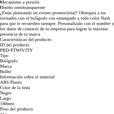
p
p
e
p
p
p
o
Mecanismo a presión
por
por
por
por
a
a
a
a
a
t
Diseño semitransparente
la
la
la
la
r
r
r
r
r
r
¿Estás planeando un evento promocional? Obsequia a tus
imagen
imagen
imagen
imagen
e
e
e
e
e
a
invitados con el bolígrafo con estampado a todo color Nash
n
n
n
n
n
n
para que te recuerden siempre. Personalízalo con el nombre y
t
t
t
t
t
s
los datos de contacto de tu empresa para lograr la máxima
R
P
B
Y
L
p
presencia de tu marca
e
u
l
e
i
a
Características del producto
d
r
u
l
m
r
ID del producto
p
e
l
e
e
PRD-PTWIVJTY
l
o
G
n
Tipo
e
w
r
t
Bolígrafo
e
e
Marca
e
Bullet
n
Información sobre el material
ABS Plastic
Color de la tinta
Negro
Largo
140mm
Peso del producto