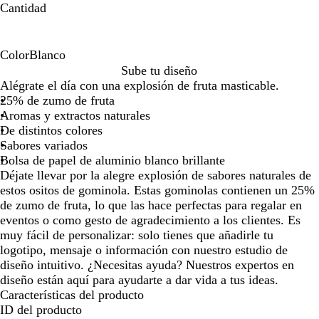
Cantidad
la
la
imagen
imagen
Color
Blanco
B
Sube tu diseño
l
Alégrate el día con una explosión de fruta masticable.
a
25% de zumo de fruta
n
Aromas y extractos naturales
c
De distintos colores
o
Sabores variados
Bolsa de papel de aluminio blanco brillante
Déjate llevar por la alegre explosión de sabores naturales de
estos ositos de gominola. Estas gominolas contienen un 25%
de zumo de fruta, lo que las hace perfectas para regalar en
eventos o como gesto de agradecimiento a los clientes. Es
muy fácil de personalizar: solo tienes que añadirle tu
logotipo, mensaje o información con nuestro estudio de
diseño intuitivo. ¿Necesitas ayuda? Nuestros expertos en
diseño están aquí para ayudarte a dar vida a tus ideas.
Características del producto
ID del producto