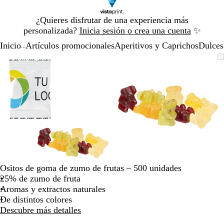
Diapositiva
¿Quieres disfrutar de una experiencia más
1
personalizada?
Inicia sesión o crea una cuenta
✨
de
Inicio
Artículos promocionales
Aperitivos y Caprichos
Dulces
1
...
Diapositiva
Imagen
Acercado
Utiliza
Haz
Imagen
Acercado
Utiliza
Haz
1
ampliable
hasta
las
clic
ampliable
hasta
las
clic
de
mínimo
teclas
para
mínimo
teclas
para
2
de
expandir
de
expandir
más
más
y
y
menos
menos
para
para
ampliar
ampliar
y
y
alejar
alejar
Ositos de goma de zumo de frutas – 500 unidades
y
y
25% de zumo de fruta
las
las
Aromas y extractos naturales
flechas
flechas
De distintos colores
para
para
Descubre más detalles
moverte
moverte
por
por