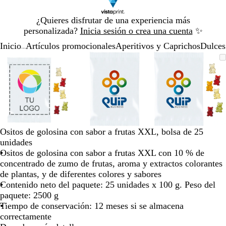
Diapositiva
¿Quieres disfrutar de una experiencia más
1
personalizada?
Inicia sesión o crea una cuenta
✨
de
Inicio
Artículos promocionales
Aperitivos y Caprichos
Dulces
1
...
Diapositiva
Imagen
Acercado
Utiliza
Haz
Imagen
Acercado
Utiliza
Haz
Imagen
Acercado
Utiliza
Haz
1
ampliable
hasta
las
clic
ampliable
hasta
las
clic
ampliable
hasta
las
clic
de
mínimo
teclas
para
mínimo
teclas
para
mínimo
teclas
para
3
de
expandir
de
expandir
de
expandir
más
más
más
y
y
y
menos
menos
menos
para
para
para
Ositos de golosina con sabor a frutas XXL, bolsa de 25
ampliar
ampliar
ampliar
unidades
y
y
y
Ositos de golosina con sabor a frutas XXL con 10 % de
alejar
alejar
alejar
concentrado de zumo de frutas, aroma y extractos colorantes
y
y
y
de plantas, y de diferentes colores y sabores
las
las
las
Contenido neto del paquete: 25 unidades x 100 g. Peso del
flechas
flechas
flechas
paquete: 2500 g
para
para
para
Tiempo de conservación: 12 meses si se almacena
moverte
moverte
moverte
correctamente
por
por
por