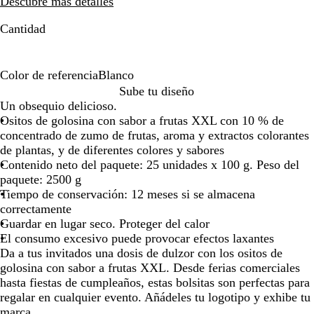
Descubre más detalles
la
la
la
imagen
imagen
imagen
Cantidad
Color de referencia
Blanco
B
Sube tu diseño
l
Un obsequio delicioso.
a
Ositos de golosina con sabor a frutas XXL con 10 % de
n
concentrado de zumo de frutas, aroma y extractos colorantes
c
de plantas, y de diferentes colores y sabores
o
Contenido neto del paquete: 25 unidades x 100 g. Peso del
paquete: 2500 g
Tiempo de conservación: 12 meses si se almacena
correctamente
Guardar en lugar seco. Proteger del calor
El consumo excesivo puede provocar efectos laxantes
Da a tus invitados una dosis de dulzor con los ositos de
golosina con sabor a frutas XXL. Desde ferias comerciales
hasta fiestas de cumpleaños, estas bolsitas son perfectas para
regalar en cualquier evento. Añádeles tu logotipo y exhibe tu
marca.