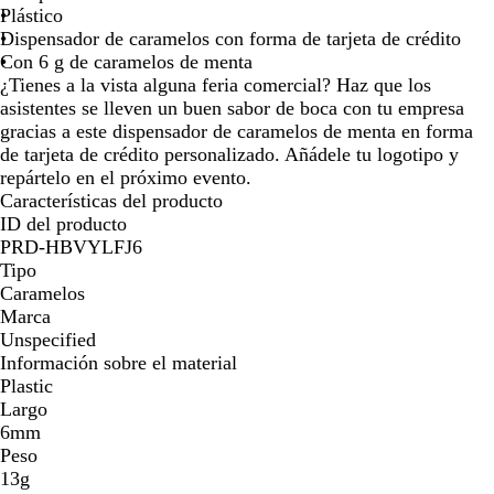
n
n
Plástico
la
la
la
la
la
la
c
s
Dispensador de caramelos con forma de tarjeta de crédito
imagen
imagen
imagen
imagen
imagen
imag
o
p
Con 6 g de caramelos de menta
a
¿Tienes a la vista alguna feria comercial? Haz que los
r
asistentes se lleven un buen sabor de boca con tu empresa
e
gracias a este dispensador de caramelos de menta en forma
n
de tarjeta de crédito personalizado. Añádele tu logotipo y
t
repártelo en el próximo evento.
e
Características del producto
ID del producto
PRD-HBVYLFJ6
Tipo
Caramelos
Marca
Unspecified
Información sobre el material
Plastic
Largo
6mm
Peso
13g