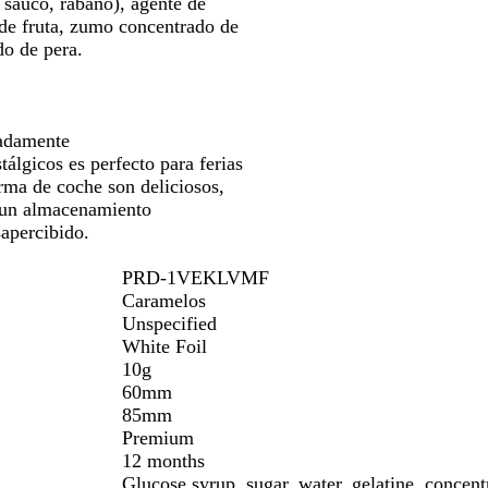
, saúco, rábano), agente de
para
o
 de fruta, zumo concentrado de
moverte
o de pera.
por
la
imagen
uadamente
álgicos es perfecto para ferias
orma de coche son deliciosos,
 un almacenamiento
apercibido.
PRD-1VEKLVMF
Caramelos
Unspecified
White Foil
10g
60mm
85mm
Premium
12 months
Glucose syrup, sugar, water, gelatine, concentr