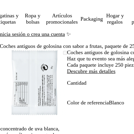
gatinas y
Ropa y
Artículos
Hogar y
Packaging
tiquetas
bolsas
promocionales
regalos
p
Inicia sesión o crea una cuenta
✨
Coches antiguos de golosina con sabor a frutas, paquete de 2
Imagen
Acercado
Utiliza
Haz
Coches antiguos de golosina co
ampliable
hasta
las
clic
Haz que tu evento sea más aleg
mínimo
teclas
para
Cada paquete incluye 250 pieza
de
expandir
Descubre más detalles
más
Cantidad
y
menos
para
ampliar
Color de referencia
Blanco
y
B
alejar
l
y
a
las
n
o concentrado de uva blanca,
flechas
c