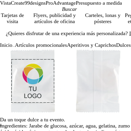
VistaCreate
99designs
ProAdvantage
Presupuesto a medida
Tarjetas de
Flyers, publicidad y
Carteles, lonas y
Pe
visita
artículos de oficina
pósteres
e
Diapositiva
¿Quieres disfrutar de una experiencia más personalizada?
1
de
Inicio
Artículos promocionales
Aperitivos y Caprichos
Dulces
1
...
Diapositiva
Imagen
Acercado
Utiliza
Haz
Imagen
Acercado
Utiliza
Haz
1
ampliable
hasta
las
clic
ampliable
hasta
las
clic
de
mínimo
teclas
para
mínimo
teclas
para
3
de
expandir
de
expandir
más
más
y
y
menos
menos
para
para
ampliar
ampliar
y
y
alejar
alejar
y
y
Da un toque dulce a tu evento.
las
las
Ingredientes: Jarabe de glucosa, azúcar, agua, gelatina, zum
flechas
flechas