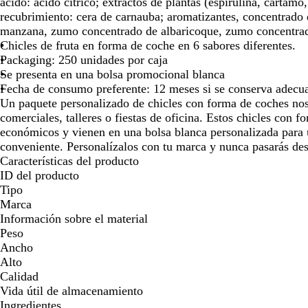
ácido: ácido cítrico; extractos de plantas (espirulina, cártamo
para
para
recubrimiento: cera de carnauba; aromatizantes, concentrado
moverte
moverte
manzana, zumo concentrado de albaricoque, zumo concentrad
por
por
Chicles de fruta en forma de coche en 6 sabores diferentes.
la
la
Packaging: 250 unidades por caja
imagen
imagen
Se presenta en una bolsa promocional blanca
Fecha de consumo preferente: 12 meses si se conserva adec
Un paquete personalizado de chicles con forma de coches nost
comerciales, talleres o fiestas de oficina. Estos chicles con f
económicos y vienen en una bolsa blanca personalizada para
conveniente. Personalízalos con tu marca y nunca pasarás des
Características del producto
ID del producto
Tipo
Marca
Información sobre el material
Peso
Ancho
Alto
Calidad
Vida útil de almacenamiento
Ingredientes