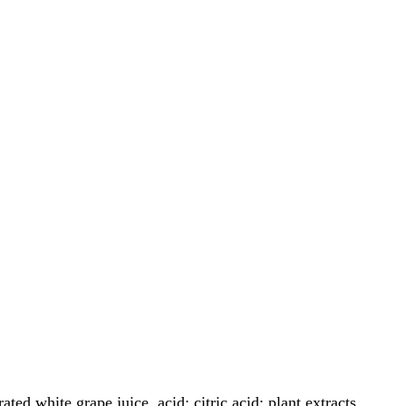
ated white grape juice, acid: citric acid; plant extracts