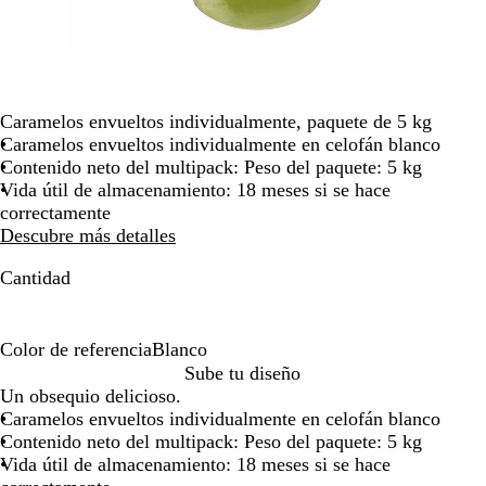
la
imagen
Caramelos envueltos individualmente, paquete de 5 kg
Caramelos envueltos individualmente en celofán blanco
Contenido neto del multipack: Peso del paquete: 5 kg
Vida útil de almacenamiento: 18 meses si se hace
correctamente
Descubre más detalles
Cantidad
Color de referencia
Blanco
B
Sube tu diseño
l
Un obsequio delicioso.
a
Caramelos envueltos individualmente en celofán blanco
n
Contenido neto del multipack: Peso del paquete: 5 kg
c
Vida útil de almacenamiento: 18 meses si se hace
o