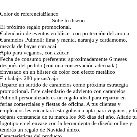
la
la
la
imagen
imagen
imagen
Color de referencia
Blanco
B
Sube tu diseño
l
El próximo regalo promocional.
a
Calendario de eventos en blíster con protección del aroma
n
Caramelos Pulmoll: lima y menta, naranja y cardamomo,
c
mezcla de bayas con acai
o
Apto para veganos, con azúcar
Fecha de consumo preferente: aproximadamente 6 meses
después del pedido (con una conservación adecuada)
Envasado en un blíster de color con efecto metálico
Embalaje: 280 piezas/caja
Reparte un surtido de caramelos como próxima estrategia
promocional. Este calendario de adviento con caramelos
Pulmoll personalizado es un regalo ideal para repartir en
ferias comerciales y fiestas de oficina. A tus clientes y
empleados les encantará esta golosina apta para veganos, y tú
dejarás constancia de tu marca los 365 días del año. Añade tu
logotipo en el envase con la herramienta de diseño online y
tendrás un regalo de Navidad único.
Características del producto