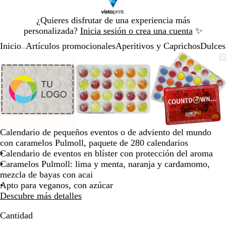
Diapositiva
¿Quieres disfrutar de una experiencia más
1
personalizada?
Inicia sesión o crea una cuenta
✨
de
Inicio
Artículos promocionales
Aperitivos y Caprichos
Dulces
1
...
Diapositiva
Imagen
Acercado
Utiliza
Haz
Imagen
Acercado
Utiliza
Haz
Imagen
Acercado
Utiliza
Haz
1
ampliable
hasta
las
clic
ampliable
hasta
las
clic
ampliable
hasta
las
clic
de
mínimo
teclas
para
mínimo
teclas
para
mínimo
teclas
para
3
de
expandir
de
expandir
de
expandir
más
más
más
y
y
y
menos
menos
menos
para
para
para
Calendario de pequeños eventos o de adviento del mundo
ampliar
ampliar
ampliar
con caramelos Pulmoll, paquete de 280 calendarios
y
y
y
Calendario de eventos en blíster con protección del aroma
alejar
alejar
alejar
Caramelos Pulmoll: lima y menta, naranja y cardamomo,
y
y
y
mezcla de bayas con acai
las
las
las
Apto para veganos, con azúcar
flechas
flechas
flechas
Descubre más detalles
para
para
para
moverte
moverte
moverte
Cantidad
por
por
por