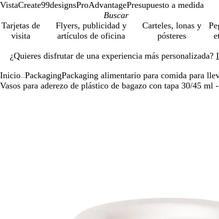
VistaCreate
99designs
ProAdvantage
Presupuesto a medida
Tarjetas de
Flyers, publicidad y
Carteles, lonas y
Pe
visita
artículos de oficina
pósteres
e
Diapositiva
¿Quieres disfrutar de una experiencia más personalizada?
1
de
Inicio
Packaging
Packaging alimentario para comida para lle
1
...
Vasos para aderezo de plástico de bagazo con tapa 30/45 ml -
Diapositiva
Imagen
Acercado
Utiliza
Haz
1
ampliable
hasta
las
clic
de
mínimo
teclas
para
1
de
expandir
más
y
menos
para
ampliar
y
alejar
y
las