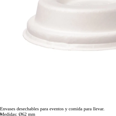
flechas
para
moverte
por
la
imagen
Envases desechables para eventos y comida para llevar.
Medidas: Ø62 mm