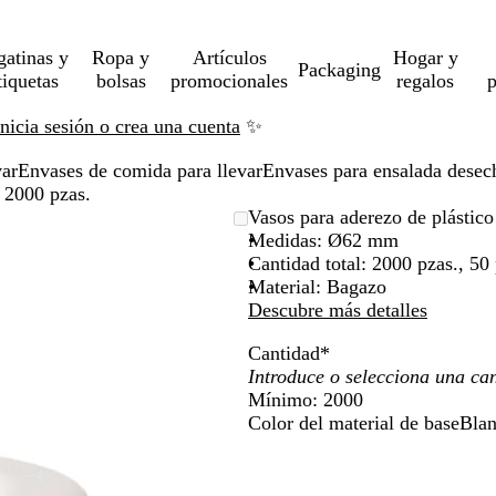
gatinas y
Ropa y
Artículos
Hogar y
Packaging
tiquetas
bolsas
promocionales
regalos
p
Inicia sesión o crea una cuenta
✨
var
Envases de comida para llevar
Envases para ensalada desec
 2000 pzas.
Vasos para aderezo de plástico
Medidas: Ø62 mm
Cantidad total: 2000 pzas., 50
Material: Bagazo
Descubre más detalles
Cantidad
*
Mínimo: 2000
Color del material de base
Bla
B
l
a