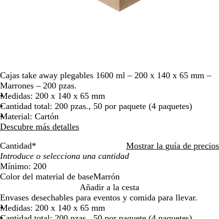
moverte
por
la
imagen
Cajas take away plegables 1600 ml – 200 x 140 x 65 mm –
Marrones – 200 pzas.
Medidas: 200 x 140 x 65 mm
Cantidad total: 200 pzas., 50 por paquete (4 paquetes)
Material: Cartón
Descubre más detalles
Cantidad
*
Mostrar la guía de precios
Mínimo: 200
Color del material de base
Marrón
M
Añadir a la cesta
a
Envases desechables para eventos y comida para llevar.
r
Medidas: 200 x 140 x 65 mm
r
Cantidad total: 200 pzas., 50 por paquete (4 paquetes)