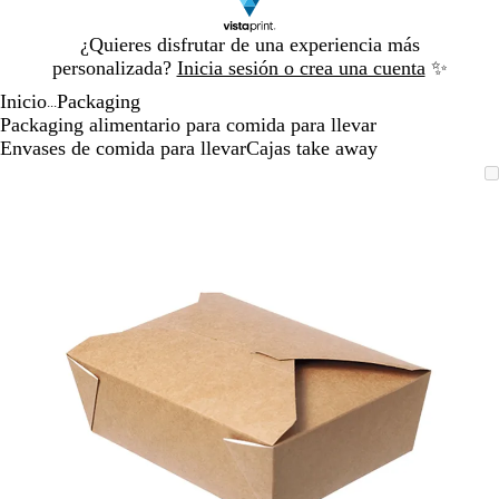
Diapositiva
¿Quieres disfrutar de una experiencia más
1
personalizada?
Inicia sesión o crea una cuenta
✨
de
Inicio
Packaging
1
...
Packaging alimentario para comida para llevar
Envases de comida para llevar
Cajas take away
Diapositiva
Imagen
Acercado
Utiliza
Haz
1
ampliable
hasta
las
clic
de
mínimo
teclas
para
1
de
expandir
más
y
menos
para
ampliar
y
alejar
y
las
flechas
para