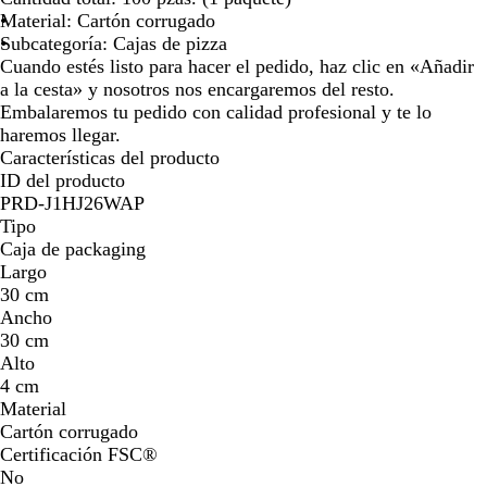
i
Material: Cartón corrugado
c
Subcategoría: Cajas de pizza
o
Cuando estés listo para hacer el pedido, haz clic en «Añadir
l
a la cesta» y nosotros nos encargaremos del resto.
o
Embalaremos tu pedido con calidad profesional y te lo
r
haremos llegar.
Características del producto
ID del producto
PRD-J1HJ26WAP
Tipo
Caja de packaging
Largo
30 cm
Ancho
30 cm
Alto
4 cm
Material
Cartón corrugado
Certificación FSC®
No