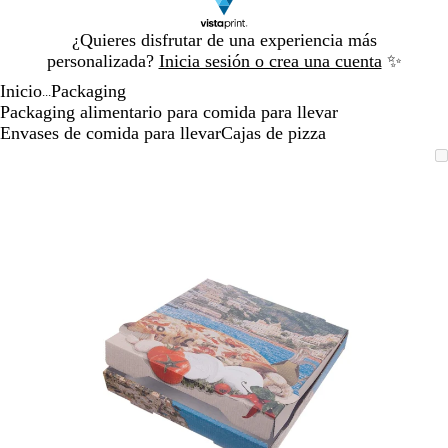
Diapositiva
¿Quieres disfrutar de una experiencia más
1
personalizada?
Inicia sesión o crea una cuenta
✨
de
Inicio
Packaging
1
...
Packaging alimentario para comida para llevar
Envases de comida para llevar
Cajas de pizza
Diapositiva
Imagen
Acercado
Utiliza
Haz
1
ampliable
hasta
las
clic
de
mínimo
teclas
para
1
de
expandir
más
y
menos
para
ampliar
y
alejar
y
las
flechas
para