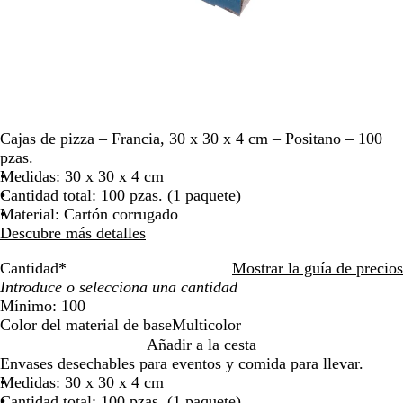
moverte
por
la
imagen
Cajas de pizza – Francia, 30 x 30 x 4 cm – Positano – 100
pzas.
Medidas: 30 x 30 x 4 cm
Cantidad total: 100 pzas. (1 paquete)
Material: Cartón corrugado
Descubre más detalles
Cantidad
*
Mostrar la guía de precios
Mínimo: 100
Color del material de base
Multicolor
M
Añadir a la cesta
u
Envases desechables para eventos y comida para llevar.
l
Medidas: 30 x 30 x 4 cm
t
Cantidad total: 100 pzas. (1 paquete)