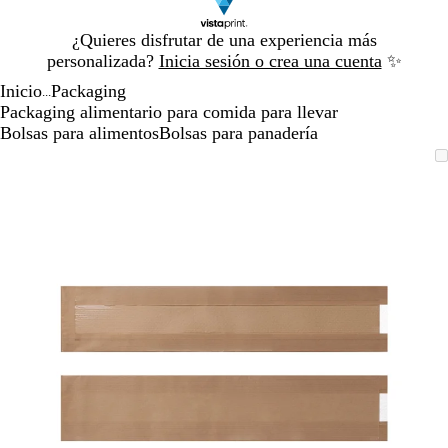
Diapositiva
¿Quieres disfrutar de una experiencia más
1
personalizada?
Inicia sesión o crea una cuenta
✨
de
Inicio
Packaging
1
...
Packaging alimentario para comida para llevar
Bolsas para alimentos
Bolsas para panadería
Diapositiva
Imagen
Acercado
Utiliza
Haz
1
ampliable
hasta
las
clic
de
mínimo
teclas
para
1
de
expandir
más
y
menos
para
ampliar
y
alejar
y
las
flechas
para