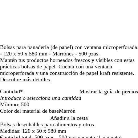
moverte
por
la
imagen
Bolsas para panadería (de papel) con ventana microperforada
- 120 x 50 x 580 mm - Marrones - 500 pzas.
Mantén tus productos horneados frescos y visibles con estas
prácticas bolsas de papel. Cuenta con una ventana
microperforada y una construcción de papel kraft resistente.
Descubre más detalles
Cantidad
*
Mostrar la guía de precios
Mínimo: 500
Color del material de base
Marrón
M
Añadir a la cesta
a
Bolsas desechables para alimentos y otros.
r
Medidas: 120 x 50 x 580 mm
r
Cantidad total: 500 pzas., 500 por paquete (1 paquete)