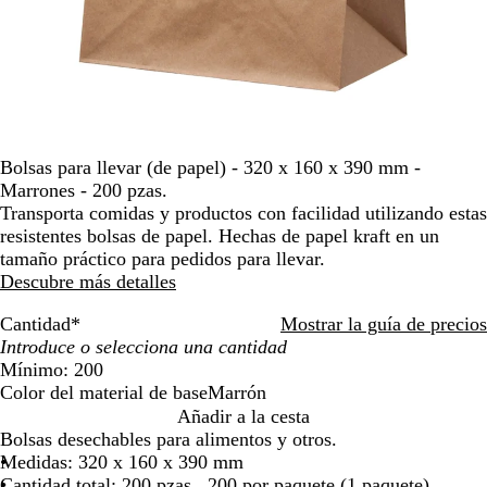
moverte
por
la
imagen
Bolsas para llevar (de papel) - 320 x 160 x 390 mm -
Marrones - 200 pzas.
Transporta comidas y productos con facilidad utilizando estas
resistentes bolsas de papel. Hechas de papel kraft en un
tamaño práctico para pedidos para llevar.
Descubre más detalles
Cantidad
*
Mostrar la guía de precios
Mínimo: 200
Color del material de base
Marrón
M
Añadir a la cesta
a
Bolsas desechables para alimentos y otros.
r
Medidas: 320 x 160 x 390 mm
r
Cantidad total: 200 pzas., 200 por paquete (1 paquete)