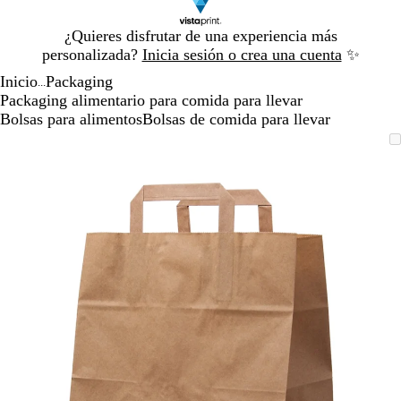
Diapositiva
¿Quieres disfrutar de una experiencia más
1
personalizada?
Inicia sesión o crea una cuenta
✨
de
Inicio
Packaging
1
...
Packaging alimentario para comida para llevar
Bolsas para alimentos
Bolsas de comida para llevar
Diapositiva
Imagen
Acercado
Utiliza
Haz
1
ampliable
hasta
las
clic
de
mínimo
teclas
para
1
de
expandir
más
y
menos
para
ampliar
y
alejar
y
las
flechas
para