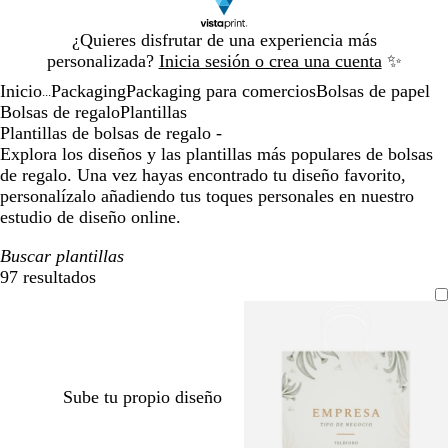
Diapositiva
¿Quieres disfrutar de una experiencia más
1
personalizada?
Inicia sesión o crea una cuenta
✨
de
Inicio
Packaging
Packaging para comercios
Bolsas de papel
1
...
Bolsas de regalo
Plantillas
Plantillas de bolsas de regalo -
Explora los diseños y las plantillas más populares de bolsas
de regalo. Una vez hayas encontrado tu diseño favorito,
personalízalo añadiendo tus toques personales en nuestro
estudio de diseño online.
Buscar plantillas
97 resultados
Filtros
Sube tu propio diseño