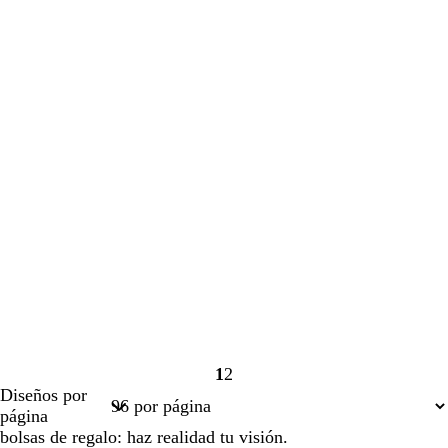
1
2
Página
Página
Diseños por
1
2
página
bolsas de regalo: haz realidad tu visión.