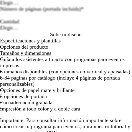
Elegir…
por
por
por
por
por
Número de páginas (portada incluida)
*
la
la
la
la
la
Loading
imagen
imagen
imagen
imagen
image
options
Cantidad
Elegir…
Sube tu diseño
Especificaciones y plantillas
Opciones del producto
Tamaños y dimensiones
Guía a los asistentes a tu acto con programas para eventos
impresos.
6 tamaños disponibles (con opciones en vertical y apaisadas)
8-84 páginas por catálogo (incluye 4 páginas de portada
personalizables)
Opciones de papel mate y brillante
3 opciones de portada
Encuadernación grapada
Impresión a todo color y a doble cara
Importante:
Para consultar información importante sobre
cómo crear tu programa para eventos, mira nuestro tutorial y