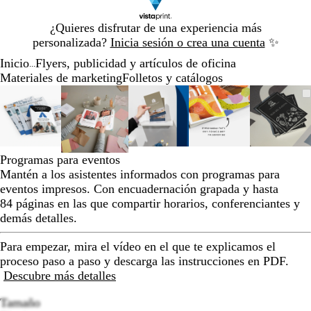
Diapositiva
¿Quieres disfrutar de una experiencia más
1
personalizada?
Inicia sesión o crea una cuenta
✨
de
Inicio
Flyers, publicidad y artículos de oficina
1
...
Materiales de marketing
Folletos y catálogos
Diapositiva
Imagen
Acercado
Utiliza
Haz
Imagen
Acercado
Utiliza
Haz
Imagen
Acercado
Utiliza
Haz
Imagen
Acercado
Utiliza
Haz
Image
Acerc
Utiliz
Haz
1
ampliable
hasta
las
clic
ampliable
hasta
las
clic
ampliable
hasta
las
clic
ampliable
hasta
las
clic
ampli
hasta
las
clic
de
mínimo
teclas
para
mínimo
teclas
para
mínimo
teclas
para
mínimo
teclas
para
míni
teclas
para
5
de
expandir
de
expandir
de
expandir
de
expandir
de
expan
más
más
más
más
más
Programas para eventos
y
y
y
y
y
Mantén a los asistentes informados con programas para
menos
menos
menos
menos
meno
eventos impresos. Con encuadernación grapada y hasta
para
para
para
para
para
84 páginas en las que compartir horarios, conferenciantes y
ampliar
ampliar
ampliar
ampliar
ampli
demás detalles.
y
y
y
y
y
alejar
alejar
alejar
alejar
alejar
Para empezar, mira el vídeo en el que te explicamos el
y
y
y
y
y
proceso paso a paso y descarga las instrucciones en PDF.
las
las
las
las
las
Descubre más detalles
flechas
flechas
flechas
flechas
flecha
para
para
para
para
para
Tamaño
moverte
moverte
moverte
moverte
mover