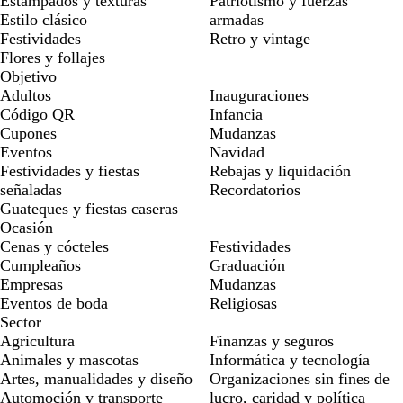
Estampados y texturas
Patriotismo y fuerzas
Estilo clásico
armadas
Festividades
Retro y vintage
Flores y follajes
Objetivo
Adultos
Inauguraciones
Código QR
Infancia
Cupones
Mudanzas
Eventos
Navidad
Festividades y fiestas
Rebajas y liquidación
señaladas
Recordatorios
Guateques y fiestas caseras
Ocasión
Cenas y cócteles
Festividades
Cumpleaños
Graduación
Empresas
Mudanzas
Eventos de boda
Religiosas
Sector
Agricultura
Finanzas y seguros
Animales y mascotas
Informática y tecnología
Artes, manualidades y diseño
Organizaciones sin fines de
Automoción y transporte
lucro, caridad y política