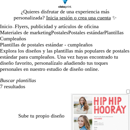
Diapositiva
¿Quieres disfrutar de una experiencia más
1
personalizada?
Inicia sesión o crea una cuenta
✨
de
Inicio
Flyers, publicidad y artículos de oficina
1
...
Materiales de marketing
Postales
Postales estándar
Plantillas
Cumpleaños
Plantillas de postales estándar - cumpleaños
Explora los diseños y las plantillas más populares de postales
estándar para cumpleaños. Una vez hayas encontrado tu
diseño favorito, personalízalo añadiendo tus toques
personales en nuestro estudio de diseño online.
Buscar plantillas
7 resultados
Filtros
Sube tu propio diseño