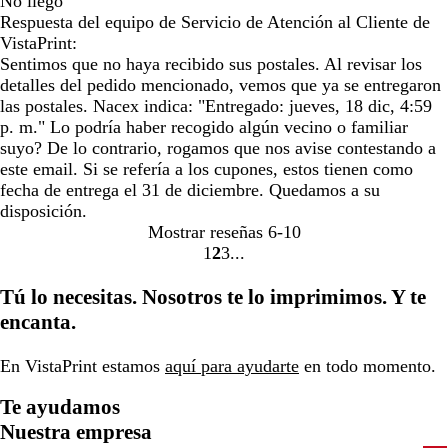
No llego
Respuesta del equipo de Servicio de Atención al Cliente de
VistaPrint:
Sentimos que no haya recibido sus postales. Al revisar los
detalles del pedido mencionado, vemos que ya se entregaron
las postales. Nacex indica: "Entregado: jueves, 18 dic, 4:59
p. m." Lo podría haber recogido algún vecino o familiar
suyo? De lo contrario, rogamos que nos avise contestando a
este email. Si se refería a los cupones, estos tienen como
fecha de entrega el 31 de diciembre. Quedamos a su
disposición.
Mostrar reseñas
6-10
1
2
3
Ir
Ir
Ir
a
a
a
Tú lo necesitas. Nosotros te lo imprimimos. Y te
la
la
la
encanta.
página
página
página
En VistaPrint estamos
aquí para ayudarte
en todo momento.
Te ayudamos
Nuestra empresa