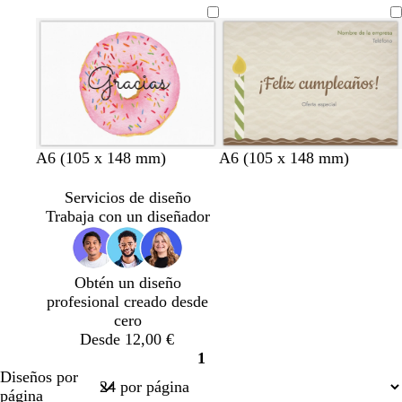
d
a
a
a
a
s
s
s
e
u
s
e
n
n
n
n
a
t
a
m
l
a
m
c
c
c
c
c
a
c
a
c
c
a
o
o
o
o
l
d
l
l
l
r
a
o
a
a
a
r
r
r
r
o
o
o
o
A6 (105 x 148 mm)
A6 (105 x 148 mm)
Servicios de diseño
Trabaja con un diseñador
Obtén un diseño
profesional creado desde
cero
Desde 12,00 €
1
Página
Diseños por
1
página