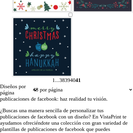
r
o
o
l
l
o
a
a
d
d
v
r
a
t
g
r
b
g
a
o
o
e
o
z
o
r
o
l
r
c
r
s
u
s
i
s
a
i
e
d
a
l
t
s
a
n
s
r
e
c
a
o
c
c
o
o
b
l
d
s
l
o
s
o
a
o
c
a
c
s
r
u
r
u
q
o
r
o
r
u
o
o
e
1
38
39
40
41
Página
Página
Página
Página
Página
Diseños por
1
38
39
40
41
página
publicaciones de facebook: haz realidad tu visión.
¿Buscas una manera sencilla de personalizar tus
publicaciones de facebook con un diseño? En VistaPrint te
ayudamos ofreciéndote una colección con gran variedad de
plantillas de publicaciones de facebook que puedes