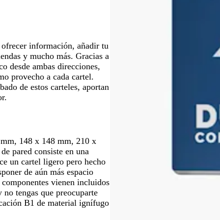
r
q
r
o
r
r
o
u
o
o
o
e
 ofrecer información, añadir tu
tiendas y mucho más. Gracias a
ico desde ambas direcciones,
mo provecho a cada cartel.
bado de estos carteles, aportan
r.
0 mm, 148 x 148 mm, 210 x
de pared consiste en una
e un cartel ligero pero hecho
isponer de aún más espacio
s componentes vienen incluidos
 y no tengas que preocuparte
icación B1 de material ignífugo