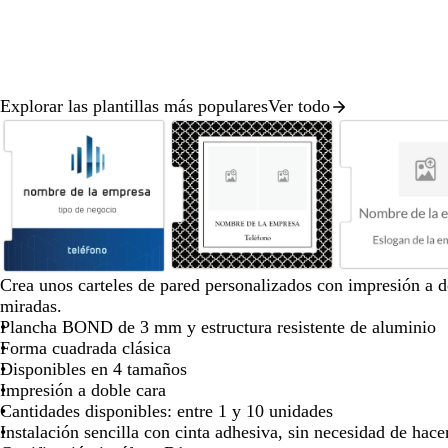
para
para
para
para
para
moverte
moverte
moverte
moverte
moverte
por
por
por
por
por
la
la
la
la
la
imagen
imagen
imagen
imagen
imagen
Explorar las plantillas más populares
Ver todo
Diapositiva
1
de
8
b
b
b
b
g
t
r
v
m
a
v
r
Crea unos carteles de pared personalizados con impresión a d
l
l
l
l
r
u
o
e
a
z
e
o
miradas.
a
a
a
a
i
r
j
r
r
u
r
j
Plancha BOND de 3 mm y estructura resistente de aluminio
n
n
n
n
s
q
o
d
r
l
d
o
Forma cuadrada clásica
c
c
c
c
o
u
v
e
ó
o
e
Disponibles en 4 tamaños
o
o
o
o
s
e
i
o
n
s
b
Impresión a doble cara
c
s
n
l
o
c
o
Cantidades disponibles: entre 1 y 10 unidades
u
a
o
i
s
u
s
Instalación sencilla con cinta adhesiva, sin necesidad de hace