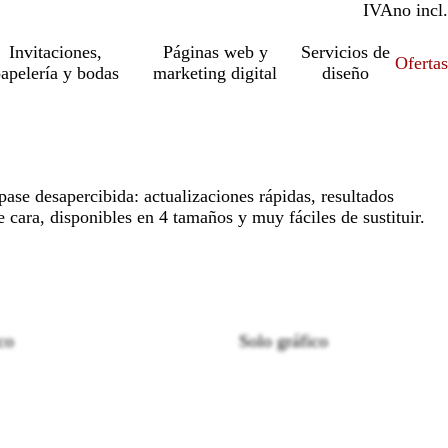
IVA
incl.
no incl.
Invitaciones,
Páginas web y
Servicios de
Ofertas
apelería y bodas
marketing digital
diseño
ase desapercibida: actualizaciones rápidas, resultados
 cara, disponibles en 4 tamaños y muy fáciles de sustituir.
co
Solo gráfico
Loading
options