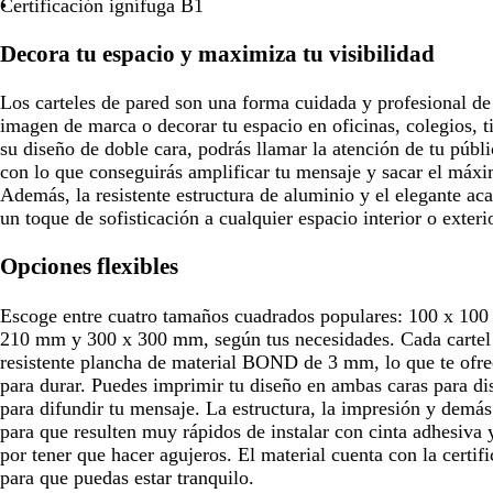
r
v
c
r
q
Certificación ignífuga B1
o
a
u
o
u
r
e
Decora tu espacio y maximiza tu visibilidad
o
Los carteles de pared son una forma cuidada y profesional de
imagen de marca o decorar tu espacio en oficinas, colegios, 
su diseño de doble cara, podrás llamar la atención de tu públ
con lo que conseguirás amplificar tu mensaje y sacar el máxi
Además, la resistente estructura de aluminio y el elegante aca
un toque de sofisticación a cualquier espacio interior o exterio
Opciones flexibles
Escoge entre cuatro tamaños cuadrados populares: 100 x 10
210 mm y 300 x 300 mm, según tus necesidades. Cada cartel 
resistente plancha de material BOND de 3 mm, lo que te ofrec
para durar. Puedes imprimir tu diseño en ambas caras para d
para difundir tu mensaje. La estructura, la impresión y demá
para que resulten muy rápidos de instalar con cinta adhesiva
por tener que hacer agujeros. El material cuenta con la certif
para que puedas estar tranquilo.